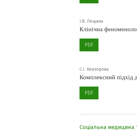
І.В. Лещина
Клінічна феноменолог
PDF
С.І. Невзорова
Комплексний підхід д
PDF
Cоціальна медицина 