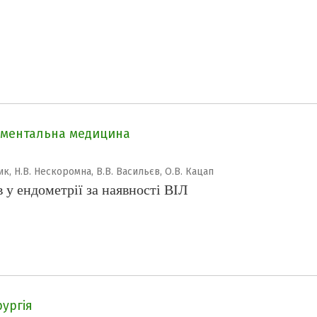
иментальна медицина
к, Н.В. Нескоромна, В.В. Васильєв, О.В. Кацап
 у ендометрії за наявності ВІЛ
рургія