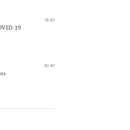
76-81
COVID-19
82-87
еоз