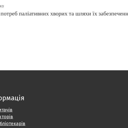
нко
потреб паліативних хворих та шляхи їх забезпеченн
ормація
итачів
вторів
ібліотекарів