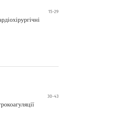
15-29
ардіохірургічні
30-43
трокоагуляції