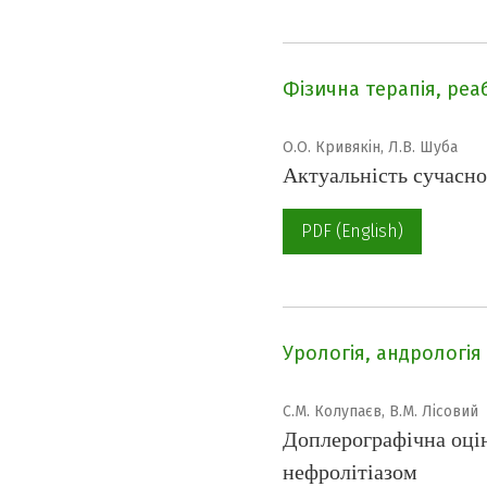
Фізична терапія, реа
О.О. Кривякін, Л.В. Шуба
Актуальність сучасної
PDF (English)
Урологія, андрологія
С.М. Колупаєв, В.М. Лісовий
Доплерографічна оцін
нефролітіазом