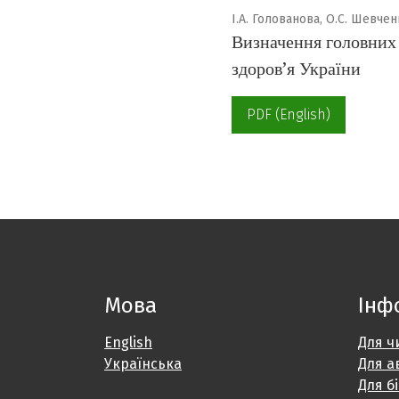
І.А. Голованова, О.С. Шевче
Визначення головних 
здоров’я України
PDF (English)
Мова
Інф
English
Для ч
Українська
Для а
Для б