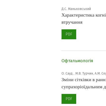
Д.С. Маньковський
Характеристика когні
втручання
PDF
Офтальмологія
О. Сауд , М.В. Турчин, А.М. С
Зміни сітківки в ран
супрахоріоїдальним 
PDF