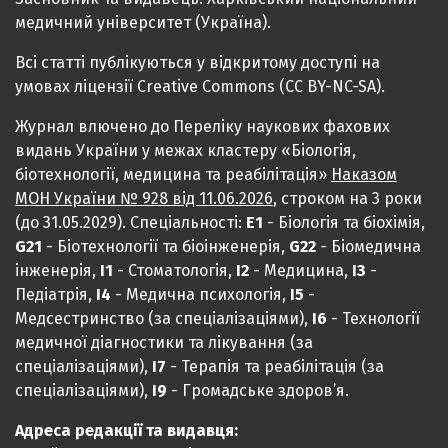
медичний університет (Україна).
Всі статті публікуються у відкритому доступі на
умовах ліцензії Creative Commons (CC BY-NC-SA).
Журнал влючено до Переліку наукових фахових
видань України у межах кластеру «Біологія,
біотехнології, медицина та реабілітація»
Наказом
МОН України № 928 від 11.06.2026
, строком на 3 роки
(до 31.05.2029). Спеціальності:
Е1
- Біологія та біохімія,
G21
- Біотехнології та біоінженерія,
G22
- Біомедична
інженерія,
I1
- Стоматологія,
I2
- Медицина,
IЗ
-
Педіатрія,
I4
- Медична психологія,
I5
-
Медсестринство (за спеціалізаціями),
I6
- Технології
медичної діагностики та лікування (за
спеціалізаціями),
I7
- Терапія та реабілітація (за
спеціалізаціями),
I9
- Громадське здоров’я.
Адреса редакції та видавця: