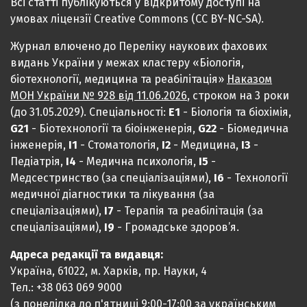
Всі статті публікуються у відкритому доступі на
умовах ліцензії Creative Commons (CC BY-NC-SA).
Журнал влючено до Переліку наукових фахових
видань України у межах кластеру «Біологія,
біотехнології, медицина та реабілітація»
Наказом
МОН України № 928 від 11.06.2026
, строком на 3 роки
(до 31.05.2029). Спеціальності:
Е1
- Біологія та біохімія,
G21
- Біотехнології та біоінженерія,
G22
- Біомедична
інженерія,
I1
- Стоматологія,
I2
- Медицина,
IЗ
-
Педіатрія,
I4
- Медична психологія,
I5
-
Медсестринство (за спеціалізаціями),
I6
- Технології
медичної діагностики та лікування (за
спеціалізаціями),
I7
- Терапія та реабілітація (за
спеціалізаціями),
I9
- Громадське здоров’я.
Адреса редакції та видавця:
Україна, 61022, м. Харків, пр. Науки, 4
Тел.: +38 063 069 9000
(з понеділка до п'ятниці 9:00-17:00 за українським