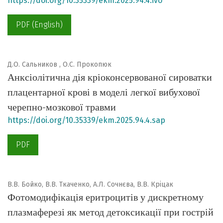
https://doi.org/10.35339/ekm.2025.94.4.ivo
PDF (English)
Д.О. Сальников , О.С. Прокопюк
Анксіолітична дія кріоконсервованої сироватки
плацентарної крові в моделі легкої вибухової
черепно-мозкової травми
https://doi.org/10.35339/ekm.2025.94.4.sap
PDF
В.В. Бойко, В.В. Ткаченко, А.Л. Сочнєва, В.В. Кріцак
Фотомодифікація еритроцитів у дискретному
плазмаферезі як метод детоксикації при гострій