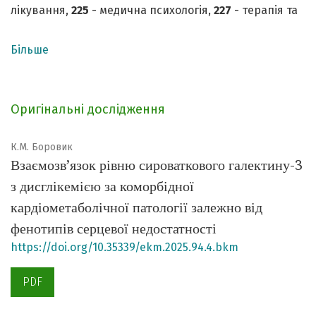
лікування,
225
- медична психологія,
227
- терапія та
реабілітація
Більше
Print ISSN
2414-4517.
Online ISSN
2710-1487
Рішення
Національної ради України з питань
телебачення і радіомовлення № 1499 від 09.05.2024
Оригінальні дослідження
про державну реєстрацію друкованого ЗМІ
(Протокол № 15, ідентифікатор медіа R30-04631)
К.М. Боровик
Адреса редакції та видавця:
Взаємозв’язок рівню сироваткового галектину-3
Україна, 61022, Харків, пр. Науки, 4
з дисглікемією за коморбідної
Тел. +38 063 069 9000 (з понеділка до п'ятниці 9:00-
кардіометаболічної патології залежно від
17:00 за українським часом, крім святкових днів)
фенотипів серцевої недостатності
E-mail: ecm.journal@knmu.edu.ua,
as.shevchenko@knmu.edu.ua
https://doi.org/10.35339/ekm.2025.94.4.bkm
DOI:
10.35339/ekm
PDF