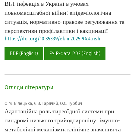
ВІЛ-інфекція в Україні в умовах
повномасштабної війни: епідеміологічна
ситуація, нормативно-правове регулювання та
перспективи профілактики і вакцинації
https://doi.org/10.35339/ekm.2025.94.4.nsh
PDF (English)
FAIR-data PDF (English)
Огляди літератури
О.М. Білецька, Є.В. Гарячий, О.С. Гурбич
Адаптаційна роль тиреоїдної системи при
синдромі низького трийодтироніну: імунно-
метаболічні механізми, клінічне значення та