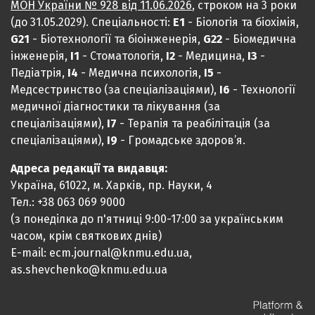
МОН України № 928 від 11.06.2026
, строком на 3 роки
(до 31.05.2029). Спеціальності:
Е1
- Біологія та біохімія,
G21
- Біотехнології та біоінженерія,
G22
- Біомедична
інженерія,
I1
- Стоматологія,
I2
- Медицина,
IЗ
-
Педіатрія,
I4
- Медична психологія,
I5
-
Медсестринство (за спеціалізаціями),
I6
- Технології
медичної діагностики та лікування (за
спеціалізаціями),
I7
- Терапія та реабілітація (за
спеціалізаціями),
I9
- Громадське здоров’я.
Адреса редакції та видавця:
Україна, 61022, м. Харків, пр. Науки, 4
Тел.: +38 063 069 9000
(з понеділка до п'ятниці 9:00-17:00 за українським
часом, крім святкових днів)
E-mail: ecm.journal@knmu.edu.ua,
as.shevchenko@knmu.edu.ua