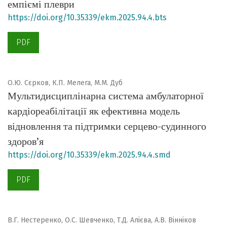
емпіємі плеври
https://doi.org/10.35339/ekm.2025.94.4.bts
PDF
О.Ю. Сєрков, К.П. Мелега, М.М. Дуб
Мультидисциплінарна система амбулаторної
кардіореабілітації як ефективна модель
відновлення та підтримки серцево-судинного
здоров’я
https://doi.org/10.35339/ekm.2025.94.4.smd
PDF
В.Г. Нестеренко, О.С. Шевченко, Т.Д. Алієва, А.В. Вінніков