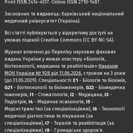
Print ISSN 2414-4517. Online ISSN 2710-1487.
Засновник та видавець: Харківський національний
медичний університет (Україна).
Всі статті публікуються у відкритому доступі на
умовах ліцензії Creative Commons (CC BY-NC-SA).
Журнал влючено до Переліку наукових фахових
видань України у межах кластеру «Біологія,
біотехнології, медицина та реабілітація»
Наказом
МОН України № 928 від 11.06.2026
, строком на 3 роки
(до 31.05.2029). Спеціальності:
Е1
- Біологія та біохімія,
G21
- Біотехнології та біоінженерія,
G22
- Біомедична
інженерія,
I1
- Стоматологія,
I2
- Медицина,
IЗ
-
Педіатрія,
I4
- Медична психологія,
I5
-
Медсестринство (за спеціалізаціями),
I6
- Технології
медичної діагностики та лікування (за
спеціалізаціями),
I7
- Терапія та реабілітація (за
спеціалізаціями),
I9
- Громадське здоров’я.