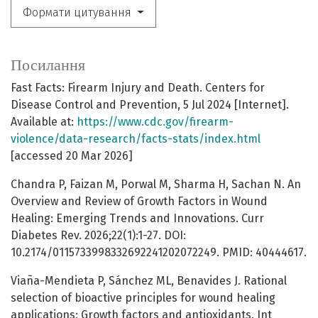
Формати цитування
Посилання
Fast Facts: Firearm Injury and Death. Centers for
Disease Control and Prevention, 5 Jul 2024 [Internet].
Available at:
https://www.cdc.gov/firearm-
violence/data-research/facts-stats/index.html
[accessed 20 Mar 2026]
Chandra P, Faizan M, Porwal M, Sharma H, Sachan N. An
Overview and Review of Growth Factors in Wound
Healing: Emerging Trends and Innovations. Curr
Diabetes Rev. 2026;22(1):1-27. DOI:
10.2174/0115733998332692241202072249. PMID: 40444617.
Viaña-Mendieta P, Sánchez ML, Benavides J. Rational
selection of bioactive principles for wound healing
applications: Growth factors and antioxidants. Int