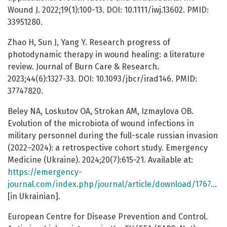
Wound J. 2022;19(1):100-13. DOI: 10.1111/iwj.13602. PMID:
33951280.
Zhao H, Sun J, Yang Y. Research progress of
photodynamic therapy in wound healing: a literature
review. Journal of Burn Care & Research.
2023;44(6):1327-33. DOI: 10.1093/jbcr/irad146. PMID:
37747820.
Beley NA, Loskutov OA, Strokan AM, Izmaylova OB.
Evolution of the microbiota of wound infections in
military personnel during the full-scale russian invasion
(2022–2024): a retrospective cohort study. Emergency
Medicine (Ukraine). 2024;20(7):615-21. Available at:
https://emergency-
journal.com/index.php/journal/article/download/1767/1828/1541
[in Ukrainian].
European Centre for Disease Prevention and Control.