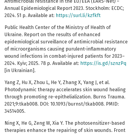
Antimicrobial resistance in the EU/EEA (EARS-Net) –
Annual Epidemiological Report 2023. Stockholm: ECDC;
2024. 51 р. Available at:
https://surl.li/kzfkft
Public Health Center of the Ministry of Health of
Ukraine. Report on the results of enhanced
epidemiological surveillance of antimicrobial resistance
of microorganisms causing purulent-inflammatory
wound infections in combat-injured patients for 2023–
2024. Kyiv; 2025. 78 p. Available at:
https://is.gd/sznzPq
[in Ukrainian].
Yang Z, Hu X, Zhou L, He Y, Zhang X, Yang J, et al.
Photodynamic therapy accelerates skin wound healing
through promoting re-epithelialization. Burns Trauma.
2021;9:tkab008. DOI: 10.1093/burnst/tkab008. PMID:
34514005.
Ning X, He G, Zeng W, Xia Y. The photosensitizer-based
therapies enhance the repairing of skin wounds. Front