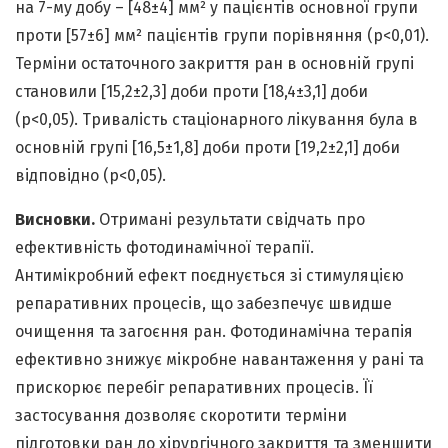
на 7-му добу – [48±4] мм² у пацієнтів основної групи
проти [57±6] мм² пацієнтів групи порівняння (p<0,01).
Терміни остаточного закриття ран в основній групі
становили [15,2±2,3] доби проти [18,4±3,1] доби
(p<0,05). Тривалість стаціонарного лікування була в
основній групі [16,5±1,8] доби проти [19,2±2,1] доби
відповідно (p<0,05).
Висновки.
Отримані результати свідчать про
ефективність фотодинамічної терапії.
Антимікробний ефект поєднується зі стимуляцією
репаративних процесів, що забезпечує швидше
очищення та загоєння ран. Фотодинамічна терапія
ефективно знижує мікробне навантаження у рані та
прискорює перебіг репаративних процесів. Її
застосування дозволяє скоротити терміни
підготовки ран до хірургічного закриття та зменшити