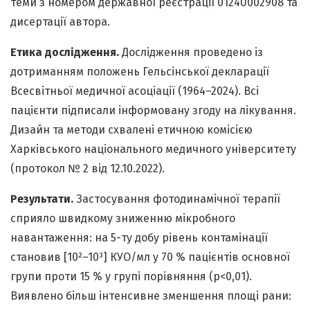
теми з номером державної реєстрації 0124U002908 та
дисертації автора.
Етика дослідження.
Дослідження проведено із
дотриманням положень Гельсінської декларації
Всесвітньої медичної асоціації (1964–2024). Всі
пацієнти підписали інформовану згоду на лікування.
Дизайн та методи схвалені етичною комісією
Харківського національного медичного університету
(протокол № 2 від 12.10.2022).
Результати.
Застосування фотодинамічної терапії
сприяло швидкому зниженню мікробного
навантаження: на 5-ту добу рівень контамінації
становив [10²–10³] КУО/мл у 70 % пацієнтів основної
групи проти 15 % у групі порівняння (p<0,01).
Виявлено більш інтенсивне зменшення площі рани: