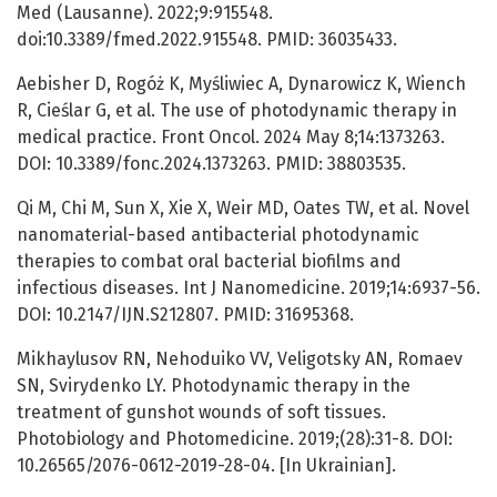
Med (Lausanne). 2022;9:915548.
doi:10.3389/fmed.2022.915548. PMID: 36035433.
Aebisher D, Rogóż K, Myśliwiec A, Dynarowicz K, Wiench
R, Cieślar G, et al. The use of photodynamic therapy in
medical practice. Front Oncol. 2024 May 8;14:1373263.
DOI: 10.3389/fonc.2024.1373263. PMID: 38803535.
Qi M, Chi M, Sun X, Xie X, Weir MD, Oates TW, et al. Novel
nanomaterial-based antibacterial photodynamic
therapies to combat oral bacterial biofilms and
infectious diseases. Int J Nanomedicine. 2019;14:6937-56.
DOI: 10.2147/IJN.S212807. PMID: 31695368.
Mikhaylusov RN, Nehoduiko VV, Veligotsky AN, Romaev
SN, Svirydenko LY. Photodynamic therapy in the
treatment of gunshot wounds of soft tissues.
Photobiology and Photomedicine. 2019;(28):31-8. DOI:
10.26565/2076-0612-2019-28-04. [In Ukrainian].