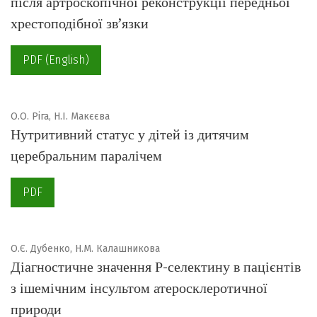
після артроскопічної реконструкції передньої
хрестоподібної зв’язки
PDF (English)
О.О. Ріга, Н.І. Макєєва
Нутритивний статус у дітей із дитячим
церебральним паралічем
PDF
О.Є. Дубенко, Н.М. Калашникова
Діагностичне значення Р-селектину в пацієнтів
з ішемічним інсультом атеросклеротичної
природи