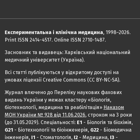
Експериментальна і клінічна медицина
, 1998–2026.
Print ISSN 2414-4517. Online ISSN 2710-1487.
Засновник та видавець: Харківський національний
медичний університет (Україна).
Всі статті публікуються у відкритому доступі на
умовах ліцензії Creative Commons (CC BY-NC-SA).
Журнал влючено до Переліку наукових фахових
видань України у межах кластеру «Біологія,
біотехнології, медицина та реабілітація»
Наказом
МОН України № 928 від 11.06.2026
, строком на 3 роки
(до 31.05.2029). Спеціальності:
Е1
- Біологія та біохімія,
G21
- Біотехнології та біоінженерія,
G22
- Біомедична
інженерія,
I1
- Стоматологія,
I2
- Медицина,
IЗ
-