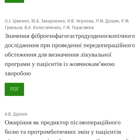
О.І. Цівенко, Ю.Б. Захарченко, Н.В. Черкова, Л.М. Душик, Р.М.
Гриньов, В.А. Колесніченко, Г.М. Герасимов
Значення фіброезофагогастродуоденоскопічного
дослідження при проведенні передопераційного
обстеження для визначення лікувальної
програми у пацієнтів із жовчнокам’яною
хворобою
PDF
А.В. Дрокін
Ожиріння як предиктор післяопераційного
болю та протромботичних змін у пацієнтів