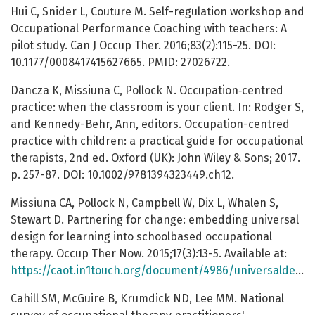
Hui C, Snider L, Couture M. Self-regulation workshop and
Occupational Performance Coaching with teachers: A
pilot study. Can J Occup Ther. 2016;83(2):115-25. DOI:
10.1177/0008417415627665. PMID: 27026722.
Dancza K, Missiuna C, Pollock N. Occupation‐centred
practice: when the classroom is your client. In: Rodger S,
and Kennedy-Behr, Ann, editors. Occupation-centred
practice with children: a practical guide for occupational
therapists, 2nd ed. Oxford (UK): John Wiley & Sons; 2017.
p. 257-87. DOI: 10.1002/9781394323449.ch12.
Missiuna CA, Pollock N, Campbell W, Dix L, Whalen S,
Stewart D. Partnering for change: embedding universal
design for learning into schoolbased occupational
therapy. Occup Ther Now. 2015;17(3):13-5. Available at:
https://caot.in1touch.org/document/4986/universaldesigned.pdf
Cahill SM, McGuire B, Krumdick ND, Lee MM. National