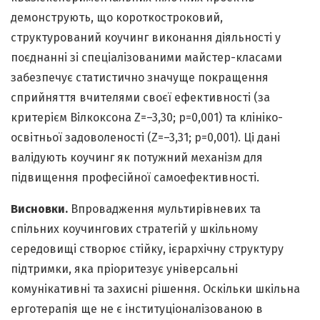
демонструють, що короткостроковий,
структурований коучинг виконання діяльності у
поєднанні зі спеціалізованими майстер-класами
забезпечує статистично значуще покращення
сприйняття вчителями своєї ефективності (за
критерієм Вілкоксона Z=–3,30; p=0,001) та клініко-
освітньої задоволеності (Z=–3,31; p=0,001). Ці дані
валідують коучинг як потужний механізм для
підвищення професійної самоефективності.
Висновки.
Впровадження мультирівневих та
спільних коучингових стратегій у шкільному
середовищі створює стійку, ієрархічну структуру
підтримки, яка пріоритезує універсальні
комунікативні та захисні рішення. Оскільки шкільна
ерготерапія ще не є інституціоналізованою в