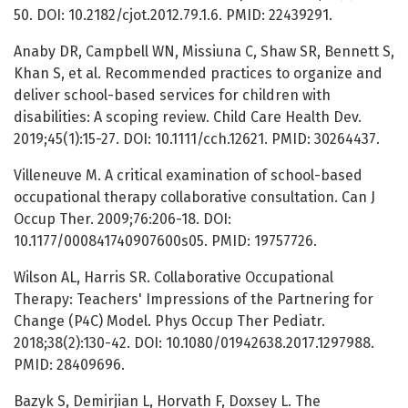
50. DOI: 10.2182/cjot.2012.79.1.6. PMID: 22439291.
Anaby DR, Campbell WN, Missiuna C, Shaw SR, Bennett S,
Khan S, et al. Recommended practices to organize and
deliver school-based services for children with
disabilities: A scoping review. Child Care Health Dev.
2019;45(1):15-27. DOI: 10.1111/cch.12621. PMID: 30264437.
Villeneuve M. A critical examination of school-based
occupational therapy collaborative consultation. Can J
Occup Ther. 2009;76:206-18. DOI:
10.1177/000841740907600s05. PMID: 19757726.
Wilson AL, Harris SR. Collaborative Occupational
Therapy: Teachers' Impressions of the Partnering for
Change (P4C) Model. Phys Occup Ther Pediatr.
2018;38(2):130-42. DOI: 10.1080/01942638.2017.1297988.
PMID: 28409696.
Bazyk S, Demirjian L, Horvath F, Doxsey L. The