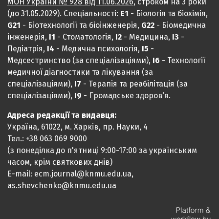
МОН України № 928 від 11.06.2026
, строком на 3 роки
(до 31.05.2029). Спеціальності:
Е1
- Біологія та біохімія,
G21
- Біотехнології та біоінженерія,
G22
- Біомедична
інженерія,
I1
- Стоматологія,
I2
- Медицина,
IЗ
-
Педіатрія,
I4
- Медична психологія,
I5
-
Медсестринство (за спеціалізаціями),
I6
- Технології
медичної діагностики та лікування (за
спеціалізаціями),
I7
- Терапія та реабілітація (за
спеціалізаціями),
I9
- Громадське здоров’я.
Адреса редакції та видавця:
Україна, 61022, м. Харків, пр. Науки, 4
Тел.: +38 063 069 9000
(з понеділка до п'ятниці 9:00-17:00 за українським
часом, крім святкових днів)
E-mail: ecm.journal@knmu.edu.ua,
as.shevchenko@knmu.edu.ua