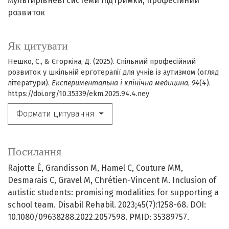
мультирівневі системи підтримки
професійний
розвиток
Як цитувати
Нешко, С., & Єгоркіна, Д. (2025). Спільний професійний
розвиток у шкільній ерготерапії для учнів із аутизмом (огляд
літератури).
Експериментальна і клінічна медицина
,
94
(4).
https://doi.org/10.35339/ekm.2025.94.4.ney
Формати цитування
Посилання
Rajotte É, Grandisson M, Hamel C, Couture MM,
Desmarais C, Gravel M, Chrétien-Vincent M. Inclusion of
autistic students: promising modalities for supporting a
school team. Disabil Rehabil. 2023;45(7):1258-68. DOI:
10.1080/09638288.2022.2057598. PMID: 35389757.