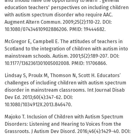
and should have the opportunity to learn": general
education teachers' perspectives on including children
with autism spectrum disorder who require AAC.
Augment Altern Commun. 2009;25(2):110-22. DOI:
10.1080/07434610902886206. PMID: 19444682.
McGregor E, Campbell E. The attitudes of teachers in
Scotland to the integration of children with autism into
mainstream schools. Autism. 2001;5(2):189-207. DOI:
10.1177/1362361301005002008. PMID: 11706866.
Lindsay S, Proulx M, Thomson N, Scott H. Educators’
challenges of including children with autism spectrum
disorder in mainstream classrooms. Int Journal Disab
Dev Ed. 2013;60(4):347-62. DOI:
10.1080/1034912X.2013.846470.
Majoko T. Inclusion of Children with Autism Spectrum
Disorders: Listening and Hearing to Voices from the
Grassroots. J Autism Dev Disord. 2016;46(4):1429-40. DOI: