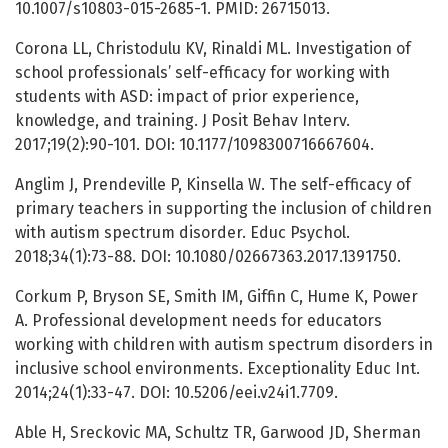
10.1007/s10803-015-2685-1. PMID: 26715013.
Corona LL, Christodulu KV, Rinaldi ML. Investigation of
school professionals’ self-efficacy for working with
students with ASD: impact of prior experience,
knowledge, and training. J Posit Behav Interv.
2017;19(2):90-101. DOI: 10.1177/1098300716667604.
Anglim J, Prendeville P, Kinsella W. The self-efficacy of
primary teachers in supporting the inclusion of children
with autism spectrum disorder. Educ Psychol.
2018;34(1):73-88. DOI: 10.1080/02667363.2017.1391750.
Corkum P, Bryson SE, Smith IM, Giffin C, Hume K, Power
A. Professional development needs for educators
working with children with autism spectrum disorders in
inclusive school environments. Exceptionality Educ Int.
2014;24(1):33-47. DOI: 10.5206/eei.v24i1.7709.
Able H, Sreckovic MA, Schultz TR, Garwood JD, Sherman