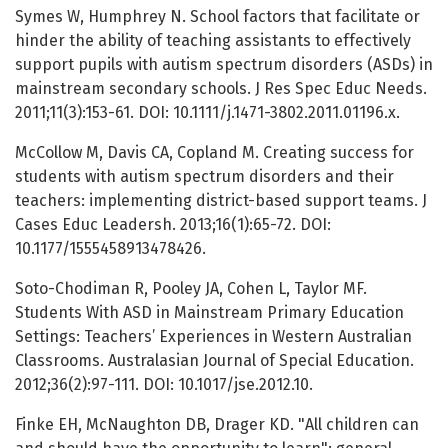
Symes W, Humphrey N. School factors that facilitate or
hinder the ability of teaching assistants to effectively
support pupils with autism spectrum disorders (ASDs) in
mainstream secondary schools. J Res Spec Educ Needs.
2011;11(3):153-61. DOI: 10.1111/j.1471-3802.2011.01196.x.
McCollow M, Davis CA, Copland M. Creating success for
students with autism spectrum disorders and their
teachers: implementing district-based support teams. J
Cases Educ Leadersh. 2013;16(1):65-72. DOI:
10.1177/1555458913478426.
Soto-Chodiman R, Pooley JA, Cohen L, Taylor MF.
Students With ASD in Mainstream Primary Education
Settings: Teachers’ Experiences in Western Australian
Classrooms. Australasian Journal of Special Education.
2012;36(2):97-111. DOI: 10.1017/jse.2012.10.
Finke EH, McNaughton DB, Drager KD. "All children can