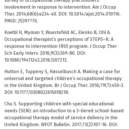
survey of occupational therapy practitioners'
involvement in response to intervention. Am J Occup
Ther. 2014;68(6):e234-40. DOI: 10.5014/ajot.2014.010116.
PMID: 25397770.
Koelbl H, Myman Y, Wuestefeld AC, Elenko B, Ohl A.
Occupational therapist’s perceptions of STEPS–K: A
response to intervention (RtI) program. J Occup Ther
Sch Early Interv. 2016;9(3):269-80. DOI:
10.1080/19411243.2016.1207213.
Hutton E, Tuppeny S, Hasselbusch A. Making a case for
universal and targeted children’s occupational therapy
in the United Kingdom. Br J Occup Ther. 2016;79(7):450-3.
DOI: 10.1177/0308022615618218.
Chu S. Supporting children with special educational
needs (SEN): an introduction to a 3-tiered school-based
occupational therapy model of service delivery in the
United Kingdom. WFOT Bulletin. 2017;73(2):107-16. DOI: