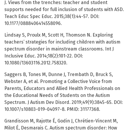
J. Views from the trenches: teacher and student
supports needed for full inclusion of students with ASD.
Teach Educ Spec Educ. 2015;38(1):44-57. DOI:
10.1177/0888406414558096.
Lindsay S, Proulx M, Scott H, Thomson N. Exploring
teachers’ strategies for including children with autism
spectrum disorder in mainstream classrooms. Int J
Inclusive Educ. 2014;18(2):101-22. DOI:
10.1080/13603116.2012.758320.
Saggers B, Tones M, Dunne J, Trembath D, Bruck S,
Webster A, et al. Promoting a Collective Voice from
Parents, Educators and Allied Health Professionals on
the Educational Needs of Students on the Autism
Spectrum. J Autism Dev Disord. 2019;49(9):3845-65. DOI:
10.1007/s10803-019-04097-8. PMID: 31177368.
Grandisson M, Rajotte É, Godin J, Chrétien-Vincent M,
Milot É, Desmarais C. Autism spectrum disorder: How