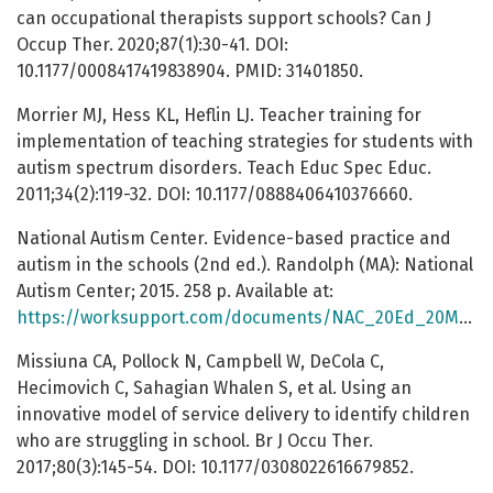
can occupational therapists support schools? Can J
Occup Ther. 2020;87(1):30-41. DOI:
10.1177/0008417419838904. PMID: 31401850.
Morrier MJ, Hess KL, Heflin LJ. Teacher training for
implementation of teaching strategies for students with
autism spectrum disorders. Teach Educ Spec Educ.
2011;34(2):119-32. DOI: 10.1177/0888406410376660.
National Autism Center. Evidence-based practice and
autism in the schools (2nd ed.). Randolph (MA): National
Autism Center; 2015. 258 p. Available at:
https://worksupport.com/documents/NAC_20Ed_20Manual2.pdf
Missiuna CA, Pollock N, Campbell W, DeCola C,
Hecimovich C, Sahagian Whalen S, et al. Using an
innovative model of service delivery to identify children
who are struggling in school. Br J Occu Ther.
2017;80(3):145-54. DOI: 10.1177/0308022616679852.