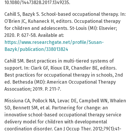
10.1080/14473828.2017.1349235.
Cahill S, Bazyk S. School-based occupational therapy. In:
O’Brien JC, Kuhaneck H, editors. Occupational therapy
for children and adolescents. St-Louis (MI): Elsevier;
2020. P. 627-58. Available at:
https://www.researchgate.net/profile/Susan-
Bazyk/publication/338013824
Cahill SM. Best practices in multi-tiered systems of
support. In: Clark GF, Rioux ER, Chandler BE, editors.
Best practices for occupational therapy in schools, 2nd
ed. Bethesda (MD): American Occupational Therapy
Assocuation; 2019. P. 211-7.
Missiuna CA, Pollock NA, Levac DE, Campbell WN, Whalen
SD, Bennett SM, et al. Partnering for change: an
innovative school-based occupational therapy service
delivery model for children with developmental
coordination disorder. Can J Occup Ther. 2012;79(1):41-