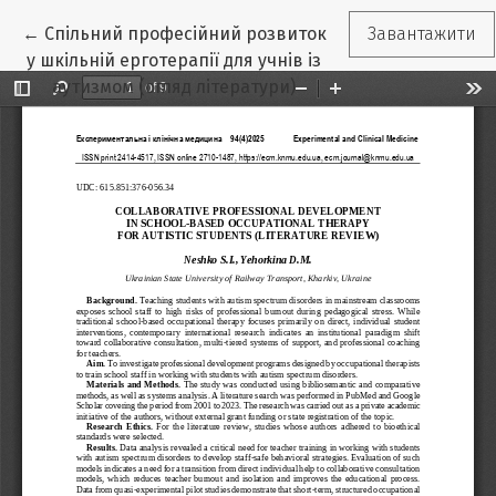
Повернутися до подробиць статті
←
Спільний професійний розвиток
Завантажити
у шкільній ерготерапії для учнів із
аутизмом (огляд літератури)