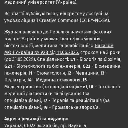
медичний університет (Україна).
Всі статті публікуються у відкритому доступі на
умовах ліцензії Creative Commons (CC BY-NC-SA).
Журнал влючено до Переліку наукових фахових
видань України у межах кластеру «Біологія,
біотехнології, медицина та реабілітація»
Наказом
МОН України № 928 від 11.06.2026
, строком на 3 роки
(до 31.05.2029). Спеціальності:
Е1
- Біологія та біохімія,
G21
- Біотехнології та біоінженерія,
G22
- Біомедична
інженерія,
I1
- Стоматологія,
I2
- Медицина,
IЗ
-
Педіатрія,
I4
- Медична психологія,
I5
-
Медсестринство (за спеціалізаціями),
I6
- Технології
медичної діагностики та лікування (за
спеціалізаціями),
I7
- Терапія та реабілітація (за
спеціалізаціями),
I9
- Громадське здоров’я.
Адреса редакції та видавця:
Україна, 61022, м. Харків, пр. Науки, 4