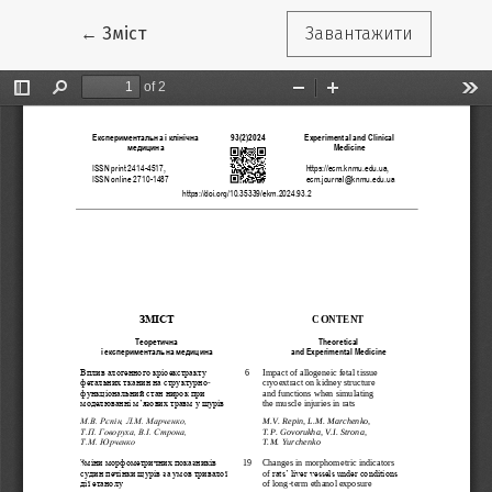
Повернутися до подробиць статті
←
Зміст
Завантажити