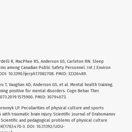
rdelli R, MacPhee RS, Anderson GS, Carleton RN. Sleep
ms among Canadian Public Safety Personnel. Int J Environ
 DOI: 10.3390/ijerph17082708. PMID: 32326489.
lieu T, Vaughan AD, Anderson GS, et al. Mental health training,
ning positive for mental disorders. Cogn Behav Ther.
6073.2019.1575900. PMID: 30794073.
vnyk LP. Peculiarities of physical culture and sports
 with traumatic brain injury. Scientific Journal of Drahomanov
5. Scientific and pedagogical problems of physical culture
;3К(176):470-3. DOI: 10.31392/UDU-