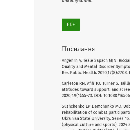
анкетування.
PDF
Посилання
Angehrn A, Teale Sapach MJN, Riccia
Quality and Mental Disorder Sympto
Res Public Health. 2020;17(8):2708.
Carleton RN, Afifi TO, Turner S, Tail
attitudes toward support, and scree
2020;49(1):55-73. DOI: 10.1080/1650
Sushchenko LP, Demchenko MO, Bobro
rehabilitation of combat participants
Ukrainian State University. Series 1
(physical culture and sports). 2024