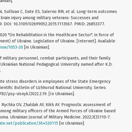
ainian].
, Sullivan C, Date ES, Salerno RM, et al. Long-term outcomes
brain injury among military veterans: Successes and
1-9. DOI: 10.3109/02699052.2015.1113567. PMID: 26853377.
020 "On Rehabilitation in the Healthcare Sector", in force of
ent) of Ukraine. Legislation of Ukraine. [Internet]. Available
show/1053-20
[in Ukrainian].
 military personnel, combat participants, and their family
krainian National Pedagogical University named after K.D.
.
ute stress disorders in employees of the State Emergency
ientific Bulletin of Uzhhorod National University. Series:
782/psy-visnyk/2022.2.19. [In Ukrainian].
 Rychka OV, Zhaldak AY, Kikh AY. Prognostic assessment of
 among military officers of the Armed Forces of Ukraine based
ma. Ukrainian Journal of Military Medicine. 2022;3(3):110-7.
ate.net/publication/364520115
[in Ukrainian].