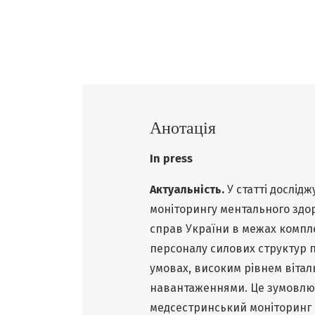
Анотація
In press
Актуальність.
У статті дослідж
моніторингу ментального здор
справ України в межах комплек
персоналу силових структур 
умовах, високим рівнем віта
навантаженнями. Це зумовлює 
медсестринський моніторинг 