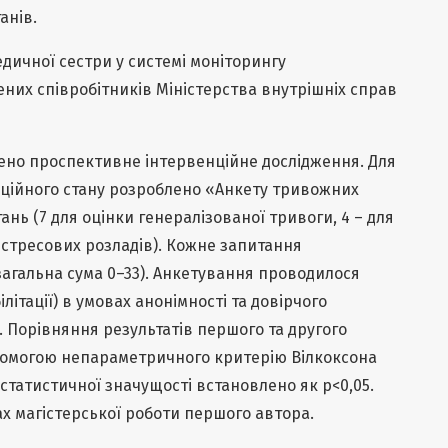
анів.
дичної сестри у системі моніторингу
них співробітників Міністерства внутрішніх справ
но проспективне інтервенційне дослідження. Для
оційного стану розроблено «Анкету тривожних
тань (7 для оцінки генералізованої тривоги, 4 – для
стресових розладів). Кожне запитання
(загальна сума 0–33). Анкетування проводилося
білітації) в умовах анонімності та довірчого
 Порівняння результатів першого та другого
помогою непараметричного критерію Вілкоксона
 статистичної значущості встановлено як p<0,05.
х магістерської роботи першого автора.