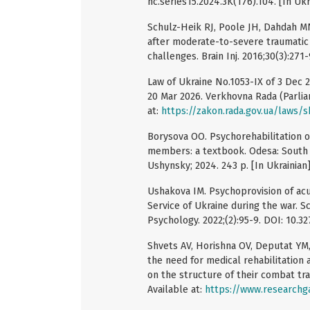
nc.series15.2024.3K(176).104. [In Ukr
Schulz-Heik RJ, Poole JH, Dahdah MN
after moderate-to-severe traumatic 
challenges. Brain Inj. 2016;30(3):27
Law of Ukraine No.1053-IX of 3 Dec 2
20 Mar 2026. Verkhovna Rada (Parliam
at:
https://zakon.rada.gov.ua/laws/
Borysova OO. Psychorehabilitation of
members: a textbook. Odesa: South U
Ushynsky; 2024. 243 p. [In Ukrainian]
Ushakova IM. Psychoprovision of ac
Service of Ukraine during the war. Sc
Psychology. 2022;(2):95-9. DOI: 10.32
Shvets AV, Horishna OV, Deputat YM,
the need for medical rehabilitation
on the structure of their combat trau
Available at:
https://www.researchg