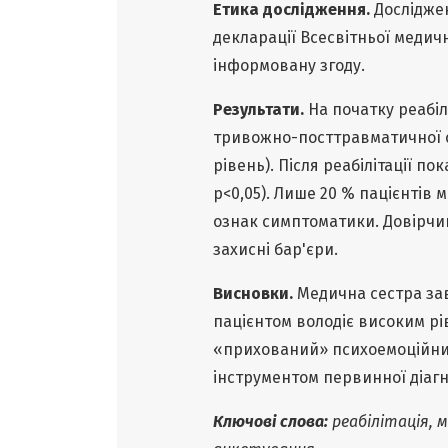
Етика дослідження.
Досліджен
декларації Всесвітньої медично
інформовану згоду.
Результати.
На початку реабіл
тривожно-посттравматичної с
рівень). Після реабілітації по
p<0,05). Лише 20 % пацієнтів
ознак симптоматики. Довірчи
захисні бар'єри.
Висновки.
Медична сестра зав
пацієнтом володіє високим рі
«прихований» психоемоційний
інструментом первинної діагн
Ключові слова:
реабілітація, 