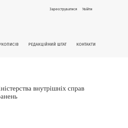
Зареєструватися
Увійти
країни у процесі фізичної реабілітації після поранень
УКОПИСІВ
РЕДАКЦІЙНИЙ ШТАТ
КОНТАКТИ
ністерства внутрішніх справ
ранень