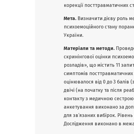
корекції посттравматичних ст
Мета.
Визначити дієву роль ме
психоемоційного стану поране
України.
Матеріали та методи.
Проведе
скринінгової оцінки психоем
розладів», що містить 11 запи
симптомів посттравматичних 
оцінювалося від 0 до 3 балів 
двічі (на початку та після реа
контакту з медичною сестрою.
анкетування виконано за до
для зв’язаних вибірок. Рівень
Дослідження виконано в межа