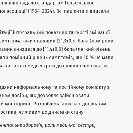
ня відповідало стандартам Гельсінської
ї асоціації (1964–2024). Всі пацієнти підписали
ітації інтегральний показник тяжкості змішаної
имптоматики становив [21,3±0,5] бала (помірний
казник знизився до [11,4±0,6] бала (легкий рівень;
 мали помірний рівень симптомів, ще 20 % не мали
й контакт із медсестрою дозволив нівелювати
дяки неформальному та постійному контакту з
внем довіри, що дозволяє здійснювати
 моніторинг. Розроблена анкета є доцільним
остики, чутливим до динаміки стану.
ментальне здоров'я, роль медичної сестри,