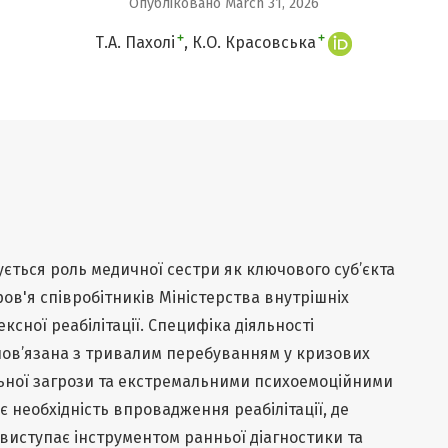
Опубліковано March 31, 2026
+
+
Т.А. Пахолі
К.О. Красовська
ується роль медичної сестри як ключового суб’єкта
ов'я співробітників Міністерства внутрішніх
сної реабілітації. Специфіка діяльності
пов’язана з тривалим перебуванням у кризових
льної загрози та екстремальними психоемоційними
необхідність впровадження реабілітації, де
виступає інструментом ранньої діагностики та