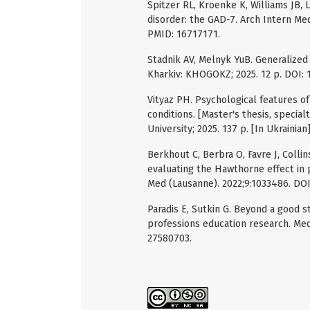
Spitzer RL, Kroenke K, Williams JB, 
disorder: the GAD-7. Arch Intern Med
PMID: 16717171.
Stadnik AV, Melnyk YuB. Generalized
Kharkiv: KHOGOKZ; 2025. 12 p. DOI: 1
Vityaz PH. Psychological features of
conditions. [Master's thesis, special
University; 2025. 137 p. [In Ukrainian]
Berkhout C, Berbra O, Favre J, Collin
evaluating the Hawthorne effect in 
Med (Lausanne). 2022;9:1033486. DO
Paradis E, Sutkin G. Beyond a good s
professions education research. Med
27580703.