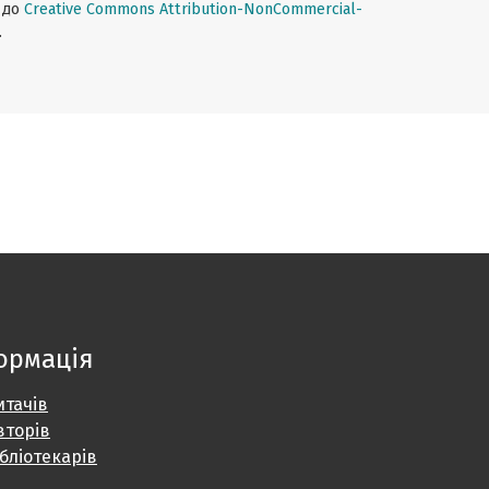
о до
Creative Commons Attribution-NonCommercial-
.
ормація
итачів
вторів
ібліотекарів