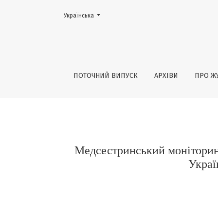
Змінити мову. Поточною мовою є:
Українська
Медсестринський моніторинг психоемоційно
ПОТОЧНИЙ ВИПУСК
АРХІВИ
ПРО Ж
Медсестринський моніторинг
Украї