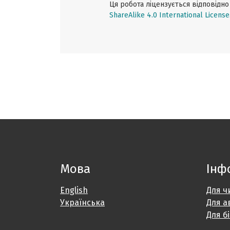
Ця робота ліцензується відповідн
ShareAlike 4.0 International License
Мова
Інф
English
Для ч
Українська
Для а
Для б