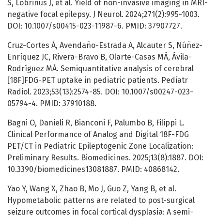
S, Lobrinus J, et al. Yield of non-invasive imaging in MRI-
negative focal epilepsy. J Neurol. 2024;271(2):995-1003.
DOI: 10.1007/s00415-023-11987-6. PMID: 37907727.
Cruz-Cortes Á, Avendaño-Estrada A, Alcauter S, Núñez-
Enríquez JC, Rivera-Bravo B, Olarte-Casas MÁ, Ávila-
Rodríguez MÁ. Semiquantitative analysis of cerebral
[18F]FDG-PET uptake in pediatric patients. Pediatr
Radiol. 2023;53(13):2574-85. DOI: 10.1007/s00247-023-
05794-4. PMID: 37910188.
Bagni O, Danieli R, Bianconi F, Palumbo B, Filippi L.
Clinical Performance of Analog and Digital 18F-FDG
PET/CT in Pediatric Epileptogenic Zone Localization:
Preliminary Results. Biomedicines. 2025;13(8):1887. DOI:
10.3390/biomedicines13081887. PMID: 40868142.
Yao Y, Wang X, Zhao B, Mo J, Guo Z, Yang B, et al.
Hypometabolic patterns are related to post-surgical
seizure outcomes in focal cortical dysplasia: A semi-