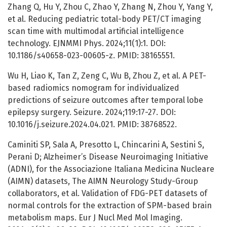
Zhang Q, Hu Y, Zhou C, Zhao Y, Zhang N, Zhou Y, Yang Y,
et al. Reducing pediatric total-body PET/CT imaging
scan time with multimodal artificial intelligence
technology. EJNMMI Phys. 2024;11(1):1. DOI:
10.1186/s40658-023-00605-z. PMID: 38165551.
Wu H, Liao K, Tan Z, Zeng C, Wu B, Zhou Z, et al. A PET-
based radiomics nomogram for individualized
predictions of seizure outcomes after temporal lobe
epilepsy surgery. Seizure. 2024;119:17-27. DOI:
10.1016/j.seizure.2024.04.021. PMID: 38768522.
Caminiti SP, Sala A, Presotto L, Chincarini A, Sestini S,
Perani D; Alzheimer’s Disease Neuroimaging Initiative
(ADNI), for the Associazione Italiana Medicina Nucleare
(AIMN) datasets, The AIMN Neurology Study-Group
collaborators, et al. Validation of FDG-PET datasets of
normal controls for the extraction of SPM-based brain
metabolism maps. Eur J Nucl Med Mol Imaging.