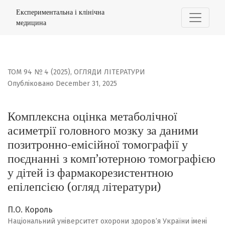
Комплексна оцінка метаболічної асиметрії головного м
Експериментальна і клінічна
медицина
ТОМ 94 № 4 (2025)
,
ОГЛЯДИ ЛІТЕРАТУРИ
Опубліковано December 31, 2025
Комплексна оцінка метаболічної
асиметрії головного мозку за даними
позитронно-емісійної томографії у
поєднанні з комп’ютерною томографією
у дітей із фармакорезистентною
епілепсією (огляд літератури)
П.О. Король
Національний університет охорони здоровʼя України імені