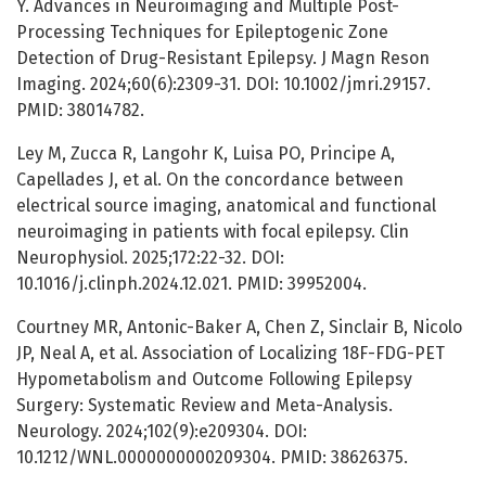
Y. Advances in Neuroimaging and Multiple Post-
Processing Techniques for Epileptogenic Zone
Detection of Drug-Resistant Epilepsy. J Magn Reson
Imaging. 2024;60(6):2309-31. DOI: 10.1002/jmri.29157.
PMID: 38014782.
Ley M, Zucca R, Langohr K, Luisa PO, Principe A,
Capellades J, et al. On the concordance between
electrical source imaging, anatomical and functional
neuroimaging in patients with focal epilepsy. Clin
Neurophysiol. 2025;172:22-32. DOI:
10.1016/j.clinph.2024.12.021. PMID: 39952004.
Courtney MR, Antonic-Baker A, Chen Z, Sinclair B, Nicolo
JP, Neal A, et al. Association of Localizing 18F-FDG-PET
Hypometabolism and Outcome Following Epilepsy
Surgery: Systematic Review and Meta-Analysis.
Neurology. 2024;102(9):e209304. DOI:
10.1212/WNL.0000000000209304. PMID: 38626375.