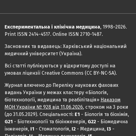
Експериментальна і клінічна медицина
, 1998–2026.
Print ISSN 2414-4517. Online ISSN 2710-1487.
Засновник та видавець: Харківський національний
медичний університет (Україна).
Всі статті публікуються у відкритому доступі на
умовах ліцензії Creative Commons (CC BY-NC-SA).
Журнал влючено до Переліку наукових фахових
видань України у межах кластеру «Біологія,
біотехнології, медицина та реабілітація»
Наказом
МОН України № 928 від 11.06.2026
, строком на 3 роки
(до 31.05.2029). Спеціальності:
Е1
- Біологія та біохімія,
G21
- Біотехнології та біоінженерія,
G22
- Біомедична
інженерія,
I1
- Стоматологія,
I2
- Медицина,
IЗ
-