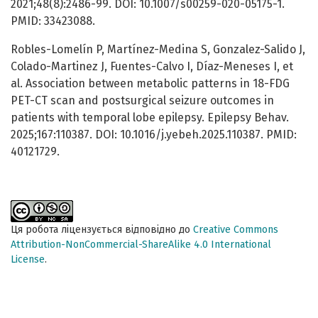
2021;48(8):2486-99. DOI: 10.1007/s00259-020-05175-1.
PMID: 33423088.
Robles-Lomelín P, Martínez-Medina S, Gonzalez-Salido J,
Colado-Martinez J, Fuentes-Calvo I, Díaz-Meneses I, et
al. Association between metabolic patterns in 18-FDG
PET-CT scan and postsurgical seizure outcomes in
patients with temporal lobe epilepsy. Epilepsy Behav.
2025;167:110387. DOI: 10.1016/j.yebeh.2025.110387. PMID:
40121729.
Ця робота ліцензується відповідно до
Creative Commons
Attribution-NonCommercial-ShareAlike 4.0 International
License
.