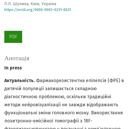
П.Л. Шупика, Київ, Україна
https://orcid.org/0000-0003-0231-0021
PDF
Анотація
In press
Актуальність.
Фармакорезистентна епілепсія (ФРЕ) в
дитячій популяції залишається складною
діагностичною проблемою, оскільки традиційні
методи нейровізуалізації не завжди відображають
функціональні зміни головного мозку. Використання
позитронно-емісійної томографії з 18F-
фтордизоксиглюкозою у поєднанні з комп’ютерною