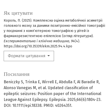
Як цитувати
Король, П. (2025). Комплексна оцінка метаболічної асиметрії
головного мозку за даними позитронно-емісійної томографії
у поєднанні з комп’ютерною томографією у дітей із
фармакорезистентною епілепсією (огляд літератури).
Експериментальна і клінічна медицина
,
94
(4).
https://doi.org/10.35339/ekm.2025.94.4.kpo
Формати цитування
Посилання
Beniczky S, Trinka E, Wirrell E, Abdulla F, Al Baradie R,
Alonso Vanegas M, et al. Updated classification of
epileptic seizures: Position paper of the International
League Against Epilepsy. Epilepsia. 2025;66(6):1804-23.
DOI: 10.1111/epi.18338. PMID: 40264351.