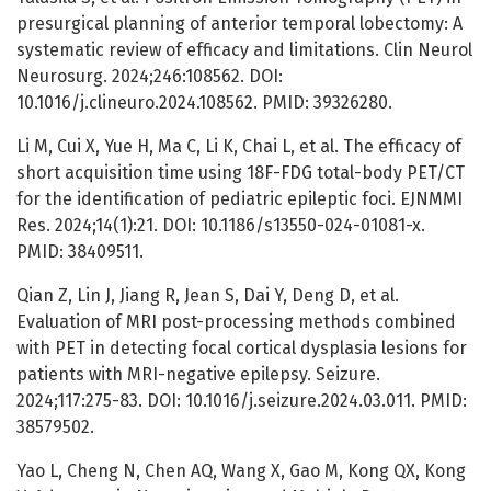
presurgical planning of anterior temporal lobectomy: A
systematic review of efficacy and limitations. Clin Neurol
Neurosurg. 2024;246:108562. DOI:
10.1016/j.clineuro.2024.108562. PMID: 39326280.
Li M, Cui X, Yue H, Ma C, Li K, Chai L, et al. The efficacy of
short acquisition time using 18F-FDG total-body PET/CT
for the identification of pediatric epileptic foci. EJNMMI
Res. 2024;14(1):21. DOI: 10.1186/s13550-024-01081-x.
PMID: 38409511.
Qian Z, Lin J, Jiang R, Jean S, Dai Y, Deng D, et al.
Evaluation of MRI post-processing methods combined
with PET in detecting focal cortical dysplasia lesions for
patients with MRI-negative epilepsy. Seizure.
2024;117:275-83. DOI: 10.1016/j.seizure.2024.03.011. PMID:
38579502.
Yao L, Cheng N, Chen AQ, Wang X, Gao M, Kong QX, Kong