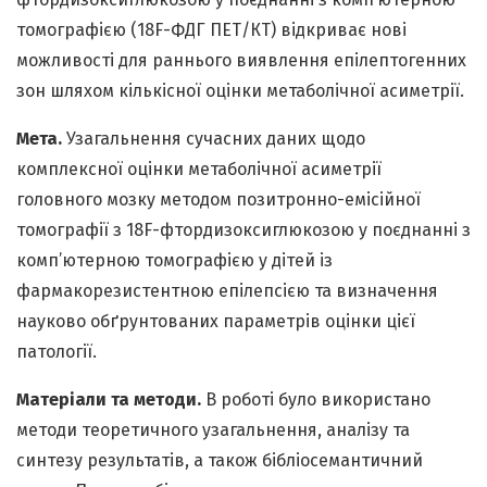
томографією (18F-ФДГ ПЕТ/КТ) відкриває нові
можливості для раннього виявлення епілептогенних
зон шляхом кількісної оцінки метаболічної асиметрії.
Мета.
Узагальнення сучасних даних щодо
комплексної оцінки метаболічної асиметрії
головного мозку методом позитронно-емісійної
томографії з 18F-фтордизоксиглюкозою у поєднанні з
комп’ютерною томографією у дітей із
фармакорезистентною епілепсією та визначення
науково обґрунтованих параметрів оцінки цієї
патології.
Матеріали та методи.
В роботі було використано
методи теоретичного узагальнення, аналізу та
синтезу результатів, а також бібліосемантичний