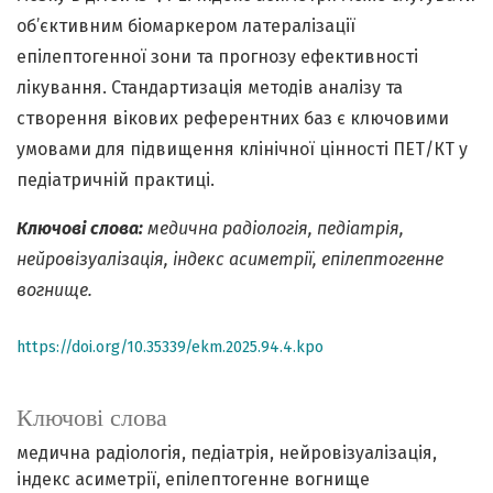
об’єктивним біомаркером латералізації
епілептогенної зони та прогнозу ефективності
лікування. Стандартизація методів аналізу та
створення вікових референтних баз є ключовими
умовами для підвищення клінічної цінності ПЕТ/КТ у
педіатричній практиці.
Ключові слова:
медична радіологія, педіатрія,
нейровізуалізація, індекс асиметрії, епілептогенне
вогнище.
https://doi.org/10.35339/ekm.2025.94.4.kpo
Ключові слова
медична радіологія
педіатрія
нейровізуалізація
індекс асиметрії
епілептогенне вогнище