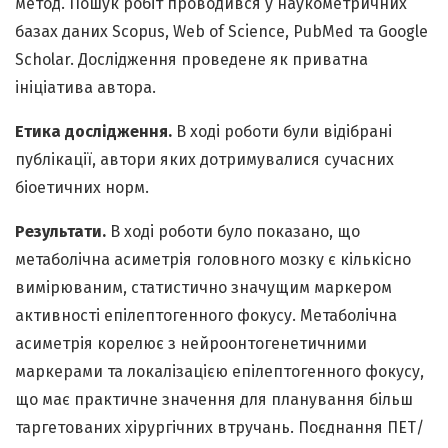
метод. Пошук робіт проводився у наукометричних
базах даних Scopus, Web of Science, PubMed та Google
Scholar. Дослідження проведене як приватна
ініціатива автора.
Етика дослідження.
В ході роботи були відібрані
публікації, автори яких дотримувалися сучасних
біоетичних норм.
Результати.
В ході роботи було показано, що
метаболічна асиметрія головного мозку є кількісно
вимірюваним, статистично значущим маркером
активності епілептогенного фокусу. Метаболічна
асиметрія корелює з нейроонтогенетичними
маркерами та локалізацією епілептогенного фокусу,
що має практичне значення для планування більш
таргетованих хірургічних втручань. Поєднання ПЕТ/