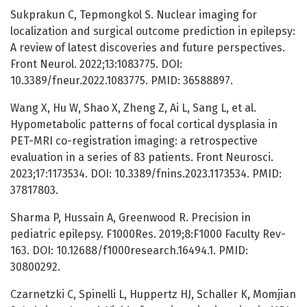
Sukprakun C, Tepmongkol S. Nuclear imaging for
localization and surgical outcome prediction in epilepsy:
A review of latest discoveries and future perspectives.
Front Neurol. 2022;13:1083775. DOI:
10.3389/fneur.2022.1083775. PMID: 36588897.
Wang X, Hu W, Shao X, Zheng Z, Ai L, Sang L, et al.
Hypometabolic patterns of focal cortical dysplasia in
PET-MRI co-registration imaging: a retrospective
evaluation in a series of 83 patients. Front Neurosci.
2023;17:1173534. DOI: 10.3389/fnins.2023.1173534. PMID:
37817803.
Sharma P, Hussain A, Greenwood R. Precision in
pediatric epilepsy. F1000Res. 2019;8:F1000 Faculty Rev-
163. DOI: 10.12688/f1000research.16494.1. PMID:
30800292.
Czarnetzki C, Spinelli L, Huppertz HJ, Schaller K, Momjian