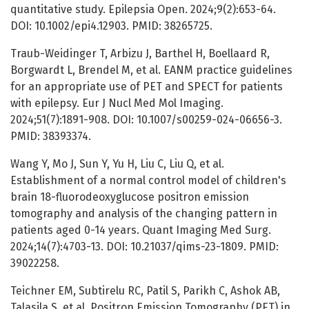
quantitative study. Epilepsia Open. 2024;9(2):653-64.
DOI: 10.1002/epi4.12903. PMID: 38265725.
Traub-Weidinger T, Arbizu J, Barthel H, Boellaard R,
Borgwardt L, Brendel M, et al. EANM practice guidelines
for an appropriate use of PET and SPECT for patients
with epilepsy. Eur J Nucl Med Mol Imaging.
2024;51(7):1891-908. DOI: 10.1007/s00259-024-06656-3.
PMID: 38393374.
Wang Y, Mo J, Sun Y, Yu H, Liu C, Liu Q, et al.
Establishment of a normal control model of children's
brain 18-fluorodeoxyglucose positron emission
tomography and analysis of the changing pattern in
patients aged 0-14 years. Quant Imaging Med Surg.
2024;14(7):4703-13. DOI: 10.21037/qims-23-1809. PMID:
39022258.
Teichner EM, Subtirelu RC, Patil S, Parikh C, Ashok AB,
Talasila S, et al. Positron Emission Tomography (PET) in