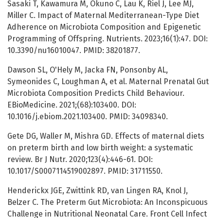
Sasaki T, Kawamura M, Okuno C, Lau K, Riel J, Lee MJ,
Miller C. Impact of Maternal Mediterranean-Type Diet
Adherence on Microbiota Composition and Epigenetic
Programming of Offspring. Nutrients. 2023;16(1):47. DOI:
10.3390/nu16010047. PMID: 38201877.
Dawson SL, O'Hely M, Jacka FN, Ponsonby AL,
Symeonides C, Loughman A, et al. Maternal Prenatal Gut
Microbiota Composition Predicts Child Behaviour.
EBioMedicine. 2021;(68):103400. DOI:
10.1016/j.ebiom.2021.103400. PMID: 34098340.
Gete DG, Waller M, Mishra GD. Effects of maternal diets
on preterm birth and low birth weight: a systematic
review. Br J Nutr. 2020;123(4):446-61. DOI:
10.1017/S0007114519002897. PMID: 31711550.
Henderickx JGE, Zwittink RD, van Lingen RA, Knol J,
Belzer C. The Preterm Gut Microbiota: An Inconspicuous
Challenge in Nutritional Neonatal Care. Front Cell Infect