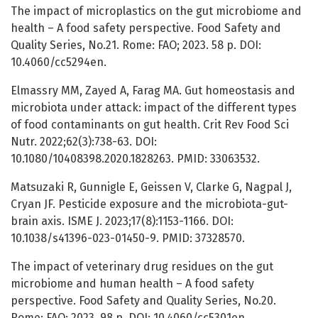
The impact of microplastics on the gut microbiome and
health – A food safety perspective. Food Safety and
Quality Series, No.21. Rome: FAO; 2023. 58 p. DOI:
10.4060/cc5294en.
Elmassry MM, Zayed A, Farag MA. Gut homeostasis and
microbiota under attack: impact of the different types
of food contaminants on gut health. Crit Rev Food Sci
Nutr. 2022;62(3):738-63. DOI:
10.1080/10408398.2020.1828263. PMID: 33063532.
Matsuzaki R, Gunnigle E, Geissen V, Clarke G, Nagpal J,
Cryan JF. Pesticide exposure and the microbiota-gut-
brain axis. ISME J. 2023;17(8):1153-1166. DOI:
10.1038/s41396-023-01450-9. PMID: 37328570.
The impact of veterinary drug residues on the gut
microbiome and human health – A food safety
perspective. Food Safety and Quality Series, No.20.
Rome: FAO; 2023. 98 p. DOI: 10.4060/cc5301en.