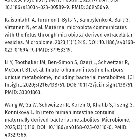
10.1186/s13034-023-00589-9. PMID: 36945049.
Kaisanlahti A, Turunen J, Byts N, Samoylenko A, Bart G,
Virtanen N, et al. Maternal microbiota communicates
with the fetus through microbiota-derived extracellular
vesicles. Microbiome. 2023;11(1):249. DOI: 10.1186/s40168-
023-01694-9. PMID: 37953319.
Li Y, Toothaker JM, Ben-Simon S, Ozeri L, Schweitzer R,
McCourt BT, et al. In utero human intestine harbors
unique metabolome, including bacterial metabolites. JCI
Insight. 2020;5(21):e138751. DOI: 10.1172/jci.insight.138751.
PMID: 33001863.
Wang W, Gu W, Schweitzer R, Koren O, Khatib S, Tseng G,
Konnikova L. In utero human intestine contains
maternally derived bacterial metabolites. Microbiome.
2025;13(1):116. DOI: 10.1186/s40168-025-02110-0. PMID:
40329366.