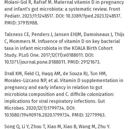
Molani-Gol R, Rafraf M. Maternal vitamin D in pregnancy
and infant's gut microbiota: a systematic review. Front
Pediatr. 2023;11:1248517. DOI: 10.3389/fped.2023.1248517.
PMID: 37915988.
Talsness CE, Penders J, Jansen EHJM, Damoiseaux J, Thijs
C, Mommers M. Influence of vitamin D on key bacterial
taxa in infant microbiota in the KOALA Birth Cohort
Study. PLoS One. 2017;12(11):e0188011. DOI:
10.1371/journal.pone.0188011. PMID: 29121673.
Drall KM, Field CJ, Haqq AM, de Souza RJ, Tun HM,
Morales-Lizcano NP, et al. Vitamin D supplementation in
pregnancy and early infancy in relation to gut
microbiota composition and C. difficile colonization:
implications for viral respiratory infections. Gut
Microbes. 2020;12(1):1799734. DOI:
10.1080/19490976.2020.1799734. PMID: 32779963.
Song Q, Li Y, Zhou T, Xiao M, Xiao B, Wang M, Zhu Y.