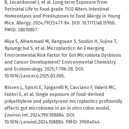
B, Lecardonnel J, et al. Long‐term Exposure from
Perinatal Life to Food‐grade TiO2 Alters Intestinal
Homeostasis and Predisposes to Food Allergy in Young
Mice. Allergy. 2024;79(2):471-84. DOI: 10.1111/all.15960.
PMID: 38010857.
Aliya S, Alhammadi M, Ilangovan S, Soobin H, Sujina T,
Byoungchul S, et al. Microplastics: An Emerging
Environmental Risk Factor for Gut Microbiota Dysbiosis
and Cancer Development? Environmental Chemistry
and Ecotoxicology. 2025;7:706-28. DOI:
10.1016/j.enceco.2025.03.005.
Nissen L, Spisni E, Spigarelli R, Casciano F, Valerii MC,
Fabbri E, et al. Single exposure of food-derived
polyethylene and polystyrene microplastics profoundly
affects gut microbiome in an in vitro colon model.
Environ Int. 2024;190:108884. DOI:
10.1016/j.envint.2024.108884. PMID: 39004044.