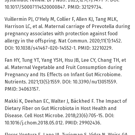
10.1017/S0007114520000847. PMID: 32129734.
Vuillermin PJ, O'Hely M, Collier F, Allen KJ, Tang MLK,
Harrison LC, et al. Maternal carriage of Prevotella during
pregnancy associates with protection against food
allergy in the offspring. Nat Commun. 2020;11(1):1452.
DOI: 10.1038/s41467-020-14552-1. PMID: 32210229.
Fan HY, Tung YT, Yang YSH, Hsu JB, Lee CY, Chang TH, et
al. Maternal Vegetable and Fruit Consumption during
Pregnancy and Its Effects on Infant Gut Microbiome.
Nutrients. 2021;13(5):1559. DOI: 10.3390/nu13051559.
PMID: 34063157.
Makki K, Deehan EC, Walter J, Bäckhed F. The Impact of
Dietary Fiber on Gut Microbiota in Host Health and
Disease. Cell Host Microbe. 2018;23(6):705-15. DOI:
10.1016/j.chom.2018.05.012. PMID: 29902436.
Flores Ventura E, Lane JA, Turjeman S, Vidra N, Weiss GA,