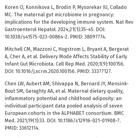
Koren O, Konnikova L, Brodin P, Mysorekar IU, Collado
MC. The maternal gut microbiome in pregnancy:
implications for the developing immune system. Nat Rev
Gastroenterol Hepatol. 2024;21(1):35-45. DOI:
10.1038/s41575-023-00864-2. PMID: 38097774.
Mitchell CM, Mazzoni C, Hogstrom L, Bryant A, Bergerat
A, Cher A, et al. Delivery Mode Affects Stability of Early
Infant Gut Microbiota. Cell Rep Med. 2020;1(9):100156.
DOI: 10.1016/j.xcrm.2020.100156. PMID: 33377127.
Chen LW, Aubert AM, Shivappa N, Bernard JY, Mensink-
Bout SM, Geraghty AA, et al. Maternal dietary quality,
inflammatory potential and childhood adiposity: an
individual participant data pooled analysis of seven
European cohorts in the ALPHABET consortium. BMC
Med. 2021;19(1):33. DOI: 10.1186/s12916-021-01908-7.
PMID: 33612114.