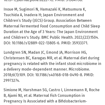
Inoue M, Sugimori N, Hamazaki K, Matsumura K,
Tsuchida A, Inadera H; Japan Environment and
Children’s Study (JECS) Group. Association Between
Maternal Fermented Food Consumption and Child Sleep
Duration at the Age of 3 Years: The Japan Environment
and Children's Study. BMC Public Health. 2022;(22):1504.
DOI: 10.1186/s12889-022-13805-6. PMID: 35933371.
Lundgren SN, Madan JC, Emond JA, Morrison HG,
Christensen BC, Karagas MR, et al. Maternal diet during
pregnancy is related with the infant stool microbiome in
a delivery mode-dependent manner. Microbiome.
2018;6(1):109. DOI: 10.1186/s40168-018-0490-8. PMID:
29973274.
Simione M, Harshman SG, Castro I, Linnemann R, Roche
B, Ajami NJ, et al. Maternal Fish Consumption in
Pregnancy Is Associated with a Bifidobacterium‐