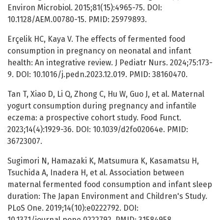
Environ Microbiol. 2015;81(15):4965-75. DOI:
10.1128/AEM.00780-15. PMID: 25979893.
Erçelik HC, Kaya V. The effects of fermented food
consumption in pregnancy on neonatal and infant
health: An integrative review. J Pediatr Nurs. 2024;75:173-
9. DOI: 10.1016/j.pedn.2023.12.019. PMID: 38160470.
Tan T, Xiao D, Li Q, Zhong C, Hu W, Guo J, et al. Maternal
yogurt consumption during pregnancy and infantile
eczema: a prospective cohort study. Food Funct.
2023;14(4):1929-36. DOI: 10.1039/d2fo02064e. PMID:
36723007.
Sugimori N, Hamazaki K, Matsumura K, Kasamatsu H,
Tsuchida A, Inadera H, et al. Association between
maternal fermented food consumption and infant sleep
duration: The Japan Environment and Children's Study.
PLoS One. 2019;14(10):e0222792. DOI:
10.1371/journal.pone.0222792. PMID: 31584958.