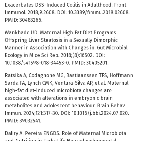
Exacerbates DSS-Induced Colitis in Adulthood. Front
Immunol. 2018;9:2608. DOI: 10.3389/fimmu.2018.02608.
PMID: 30483266.
Wankhade UD. Maternal High‐Fat Diet Programs
Offspring Liver Steatosis in a Sexually Dimorphic
Manner in Association with Changes in. Gut Microbial
Ecology in Mice Sci Rep. 2018;(8):16502. DOI:
10.1038/s41598-018-34453-0. PMID: 30405201.
Ratsika A, Codagnone MG, Bastiaanssen TFS, Hoffmann
Sarda FA, Lynch CMK, Ventura-Silva AP, et al. Maternal
high-fat diet-induced microbiota changes are
associated with alterations in embryonic brain
metabolites and adolescent behaviour. Brain Behav
Immun. 2024;121:317-30. DOI: 10.1016/j.bbi.2024.07.020.
PMID: 39032541.
Daliry A, Pereira ENGDS. Role of Maternal Microbiota
and Nutrition in Early-Life Neurodevelopmental