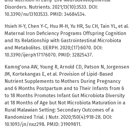
Disorders. Nutrients. 2021;13(10):3533. DOI:
10.3390/nu13103533. PMID: 34684534.
Hsieh H‐Y, Chen Y‐C, Hsu M‐H, Yu HR, Su CH, Tain YL, et al.
Maternal Iron Deficiency Programs Offspring Cognition
and Its Relationship with Gastrointestinal Microbiota
and Metabolites. IJERPH. 2020;(17):6070. DOI:
10.3390/ijerph17176070. PMID: 32825437.
Kamng'ona AW, Young R, Arnold CD, Patson N, Jorgensen
JM, Kortekangas E, et al. Provision of Lipid-Based
Nutrient Supplements to Mothers During Pregnancy
and 6 Months Postpartum and to Their Infants from 6
to 18 Months Promotes Infant Gut Microbiota Diversity
at 18 Months of Age but Not Microbiota Maturation in a
Rural Malawian Setting: Secondary Outcomes of a
Randomized Trial. J Nutr. 2020;150(4):918-28. DOI:
10.1093/jn/nxz298. PMID: 31909811.