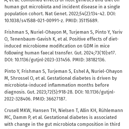
human gut microbiota and incident disease in a single
population cohort. Nat Genet. 2022;54(2):134-42. DOI:
10.1038/s41588-021-00991-z. PMID: 35115689.
Frishman S, Nuriel-Ohayon M, Turjeman S, Pinto Y, Yariv
O, Tenenbaum-Gavish K, et al. Positive effects of diet-
induced microbiome modification on GDM in mice
following human faecal transfer. Gut. 2024;73(10):e17.
DOI: 10.1136/gutjnl-2023-331456. PMID: 38182136.
Pinto Y, Frishman S, Turjeman S, Eshel A, Nuriel-Ohayon
M, Shrossel O, et al. Gestational diabetes is driven by
microbiota-induced inflammation months before
diagnosis. Gut. 2023;72(5):918-28. DOI: 10.1136/gutjnl-
2022-328406. PMID: 36627187.
Crusell MKW, Hansen TH, Nielsen T, Allin KH, Rühlemann
MC, Damm P, et al. Gestational diabetes is associated
with change in the gut microbiota composition in third