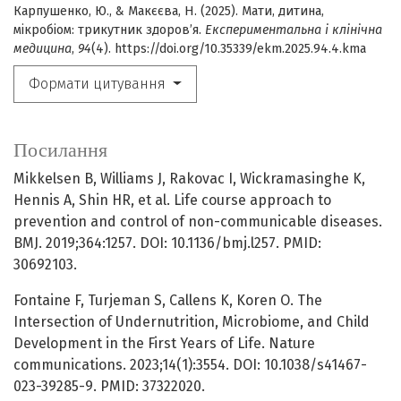
Карпушенко, Ю., & Макєєва, Н. (2025). Мати, дитина,
мікробіом: трикутник здоров’я.
Експериментальна і клінічна
медицина
,
94
(4). https://doi.org/10.35339/ekm.2025.94.4.kma
Формати цитування
Посилання
Mikkelsen B, Williams J, Rakovac I, Wickramasinghe K,
Hennis A, Shin HR, et al. Life course approach to
prevention and control of non-communicable diseases.
BMJ. 2019;364:1257. DOI: 10.1136/bmj.l257. PMID:
30692103.
Fontaine F, Turjeman S, Callens K, Koren O. The
Intersection of Undernutrition, Microbiome, and Child
Development in the First Years of Life. Nature
communications. 2023;14(1):3554. DOI: 10.1038/s41467-
023-39285-9. PMID: 37322020.