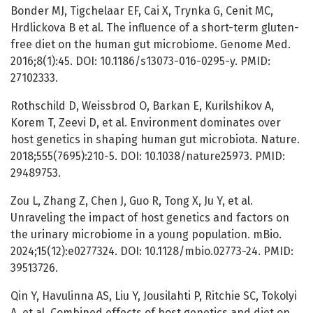
Bonder MJ, Tigchelaar EF, Cai X, Trynka G, Cenit MC,
Hrdlickova B et al. The influence of a short-term gluten-
free diet on the human gut microbiome. Genome Med.
2016;8(1):45. DOI: 10.1186/s13073-016-0295-y. PMID:
27102333.
Rothschild D, Weissbrod O, Barkan E, Kurilshikov A,
Korem T, Zeevi D, et al. Environment dominates over
host genetics in shaping human gut microbiota. Nature.
2018;555(7695):210-5. DOI: 10.1038/nature25973. PMID:
29489753.
Zou L, Zhang Z, Chen J, Guo R, Tong X, Ju Y, et al.
Unraveling the impact of host genetics and factors on
the urinary microbiome in a young population. mBio.
2024;15(12):e0277324. DOI: 10.1128/mbio.02773-24. PMID:
39513726.
Qin Y, Havulinna AS, Liu Y, Jousilahti P, Ritchie SC, Tokolyi
A, et al. Combined effects of host genetics and diet on