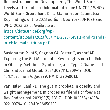
Reconstruction and Development/The World Bank.
Levels and trends in child malnutrition: UNICEF / WHO /
World Bank Group Joint Child Malnutrition Estimates:
Key findings of the 2023 edition. New York: UNICEF and
WHO; 2023. 32 p. Available at:
https://data.unicef.org/wp-
content/uploads/2023/05/JME-2023-Levels-and-trends-
in-child-malnutrition.pdf
Sasidharan Pillai S, Gagnon CA, Foster C, Ashraf AP.
Exploring the Gut Microbiota: Key Insights into Its Role
in Obesity, Metabolic Syndrome, and Type 2 Diabetes. J
Clin Endocrinol Metab. 2024;109(11):2709-19. DOI:
10.1210/clinem/dgae499. PMID: 39040013.
Van Hul M, Cani PD. The gut microbiota in obesity and
weight management: microbes as friends or foe? Nat
Rev Endocrinol. 2023;19(5):258-71. DOI: 10.1038/s41574-
022-00794-0. PMID: 36650295.