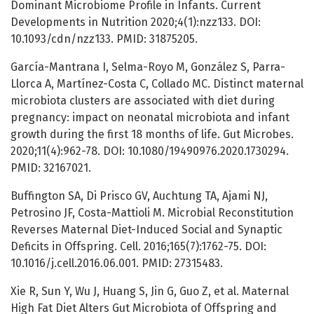
Dominant Microbiome Profile in Infants. Current
Developments in Nutrition 2020;4(1):nzz133. DOI:
10.1093/cdn/nzz133. PMID: 31875205.
García-Mantrana I, Selma-Royo M, González S, Parra-
Llorca A, Martínez-Costa C, Collado MC. Distinct maternal
microbiota clusters are associated with diet during
pregnancy: impact on neonatal microbiota and infant
growth during the first 18 months of life. Gut Microbes.
2020;11(4):962-78. DOI: 10.1080/19490976.2020.1730294.
PMID: 32167021.
Buffington SA, Di Prisco GV, Auchtung TA, Ajami NJ,
Petrosino JF, Costa-Mattioli M. Microbial Reconstitution
Reverses Maternal Diet-Induced Social and Synaptic
Deficits in Offspring. Cell. 2016;165(7):1762-75. DOI:
10.1016/j.cell.2016.06.001. PMID: 27315483.
Xie R, Sun Y, Wu J, Huang S, Jin G, Guo Z, et al. Maternal
High Fat Diet Alters Gut Microbiota of Offspring and