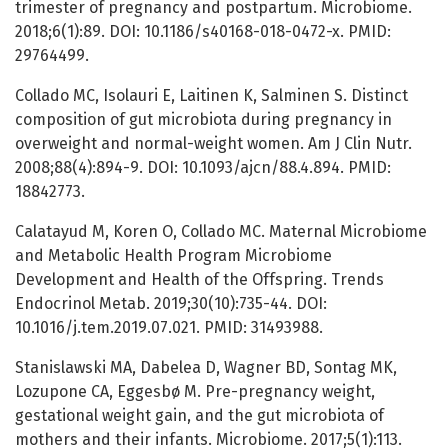
trimester of pregnancy and postpartum. Microbiome.
2018;6(1):89. DOI: 10.1186/s40168-018-0472-x. PMID:
29764499.
Collado MC, Isolauri E, Laitinen K, Salminen S. Distinct
composition of gut microbiota during pregnancy in
overweight and normal-weight women. Am J Clin Nutr.
2008;88(4):894-9. DOI: 10.1093/ajcn/88.4.894. PMID:
18842773.
Calatayud M, Koren O, Collado MC. Maternal Microbiome
and Metabolic Health Program Microbiome
Development and Health of the Offspring. Trends
Endocrinol Metab. 2019;30(10):735-44. DOI:
10.1016/j.tem.2019.07.021. PMID: 31493988.
Stanislawski MA, Dabelea D, Wagner BD, Sontag MK,
Lozupone CA, Eggesbø M. Pre-pregnancy weight,
gestational weight gain, and the gut microbiota of
mothers and their infants. Microbiome. 2017;5(1):113.