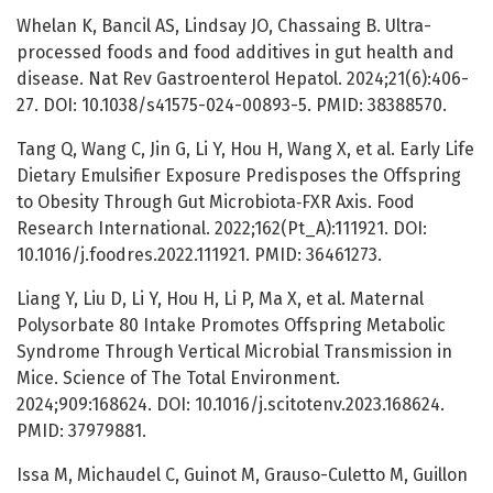
Whelan K, Bancil AS, Lindsay JO, Chassaing B. Ultra-
processed foods and food additives in gut health and
disease. Nat Rev Gastroenterol Hepatol. 2024;21(6):406-
27. DOI: 10.1038/s41575-024-00893-5. PMID: 38388570.
Tang Q, Wang C, Jin G, Li Y, Hou H, Wang X, et al. Early Life
Dietary Emulsifier Exposure Predisposes the Offspring
to Obesity Through Gut Microbiota‐FXR Axis. Food
Research International. 2022;162(Pt_A):111921. DOI:
10.1016/j.foodres.2022.111921. PMID: 36461273.
Liang Y, Liu D, Li Y, Hou H, Li P, Ma X, et al. Maternal
Polysorbate 80 Intake Promotes Offspring Metabolic
Syndrome Through Vertical Microbial Transmission in
Mice. Science of The Total Environment.
2024;909:168624. DOI: 10.1016/j.scitotenv.2023.168624.
PMID: 37979881.
Issa M, Michaudel C, Guinot M, Grauso-Culetto M, Guillon