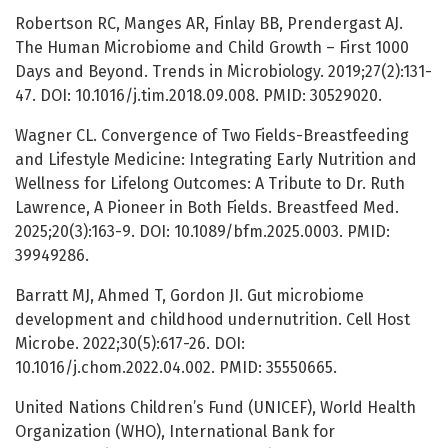
Robertson RC, Manges AR, Finlay BB, Prendergast AJ.
The Human Microbiome and Child Growth – First 1000
Days and Beyond. Trends in Microbiology. 2019;27(2):131-
47. DOI: 10.1016/j.tim.2018.09.008. PMID: 30529020.
Wagner CL. Convergence of Two Fields-Breastfeeding
and Lifestyle Medicine: Integrating Early Nutrition and
Wellness for Lifelong Outcomes: A Tribute to Dr. Ruth
Lawrence, A Pioneer in Both Fields. Breastfeed Med.
2025;20(3):163-9. DOI: 10.1089/bfm.2025.0003. PMID:
39949286.
Barratt MJ, Ahmed T, Gordon JI. Gut microbiome
development and childhood undernutrition. Cell Host
Microbe. 2022;30(5):617-26. DOI:
10.1016/j.chom.2022.04.002. PMID: 35550665.
United Nations Children’s Fund (UNICEF), World Health
Organization (WHO), International Bank for