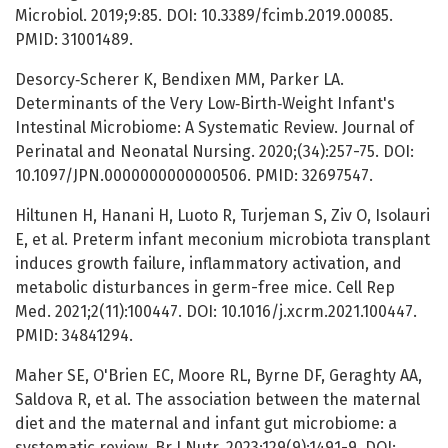
Microbiol. 2019;9:85. DOI: 10.3389/fcimb.2019.00085.
PMID: 31001489.
Desorcy‐Scherer K, Bendixen MM, Parker LA.
Determinants of the Very Low‐Birth‐Weight Infant's
Intestinal Microbiome: A Systematic Review. Journal of
Perinatal and Neonatal Nursing. 2020;(34):257-75. DOI:
10.1097/JPN.0000000000000506. PMID: 32697547.
Hiltunen H, Hanani H, Luoto R, Turjeman S, Ziv O, Isolauri
E, et al. Preterm infant meconium microbiota transplant
induces growth failure, inflammatory activation, and
metabolic disturbances in germ-free mice. Cell Rep
Med. 2021;2(11):100447. DOI: 10.1016/j.xcrm.2021.100447.
PMID: 34841294.
Maher SE, O'Brien EC, Moore RL, Byrne DF, Geraghty AA,
Saldova R, et al. The association between the maternal
diet and the maternal and infant gut microbiome: a
systematic review. Br J Nutr. 2023;129(9):1491-9. DOI: