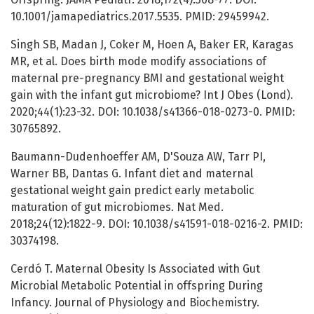
10.1001/jamapediatrics.2017.5535. PMID: 29459942.
Singh SB, Madan J, Coker M, Hoen A, Baker ER, Karagas
MR, et al. Does birth mode modify associations of
maternal pre-pregnancy BMI and gestational weight
gain with the infant gut microbiome? Int J Obes (Lond).
2020;44(1):23-32. DOI: 10.1038/s41366-018-0273-0. PMID:
30765892.
Baumann-Dudenhoeffer AM, D'Souza AW, Tarr PI,
Warner BB, Dantas G. Infant diet and maternal
gestational weight gain predict early metabolic
maturation of gut microbiomes. Nat Med.
2018;24(12):1822-9. DOI: 10.1038/s41591-018-0216-2. PMID:
30374198.
Cerdó T. Maternal Obesity Is Associated with Gut
Microbial Metabolic Potential in offspring During
Infancy. Journal of Physiology and Biochemistry.