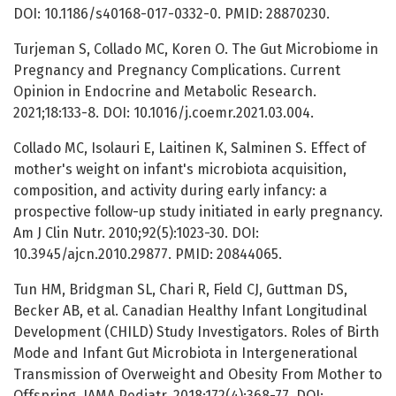
DOI: 10.1186/s40168-017-0332-0. PMID: 28870230.
Turjeman S, Collado MC, Koren O. The Gut Microbiome in
Pregnancy and Pregnancy Complications. Current
Opinion in Endocrine and Metabolic Research.
2021;18:133-8. DOI: 10.1016/j.coemr.2021.03.004.
Collado MC, Isolauri E, Laitinen K, Salminen S. Effect of
mother's weight on infant's microbiota acquisition,
composition, and activity during early infancy: a
prospective follow-up study initiated in early pregnancy.
Am J Clin Nutr. 2010;92(5):1023-30. DOI:
10.3945/ajcn.2010.29877. PMID: 20844065.
Tun HM, Bridgman SL, Chari R, Field CJ, Guttman DS,
Becker AB, et al. Canadian Healthy Infant Longitudinal
Development (CHILD) Study Investigators. Roles of Birth
Mode and Infant Gut Microbiota in Intergenerational
Transmission of Overweight and Obesity From Mother to
Offspring. JAMA Pediatr. 2018;172(4):368-77. DOI: