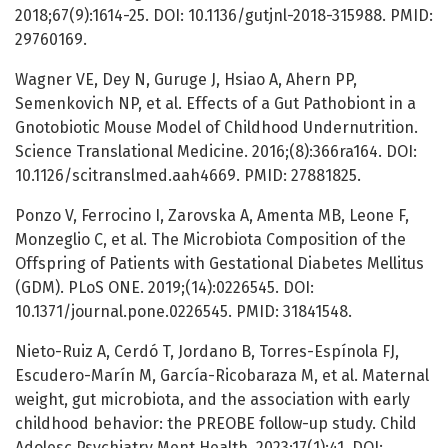
2018;67(9):1614-25. DOI: 10.1136/gutjnl-2018-315988. PMID:
29760169.
Wagner VE, Dey N, Guruge J, Hsiao A, Ahern PP,
Semenkovich NP, et al. Effects of a Gut Pathobiont in a
Gnotobiotic Mouse Model of Childhood Undernutrition.
Science Translational Medicine. 2016;(8):366ra164. DOI:
10.1126/scitranslmed.aah4669. PMID: 27881825.
Ponzo V, Ferrocino I, Zarovska A, Amenta MB, Leone F,
Monzeglio C, et al. The Microbiota Composition of the
Offspring of Patients with Gestational Diabetes Mellitus
(GDM). PLoS ONE. 2019;(14):0226545. DOI:
10.1371/journal.pone.0226545. PMID: 31841548.
Nieto-Ruiz A, Cerdó T, Jordano B, Torres-Espínola FJ,
Escudero-Marín M, García-Ricobaraza M, et al. Maternal
weight, gut microbiota, and the association with early
childhood behavior: the PREOBE follow-up study. Child
Adolesc Psychiatry Ment Health. 2023;17(1):41. DOI: