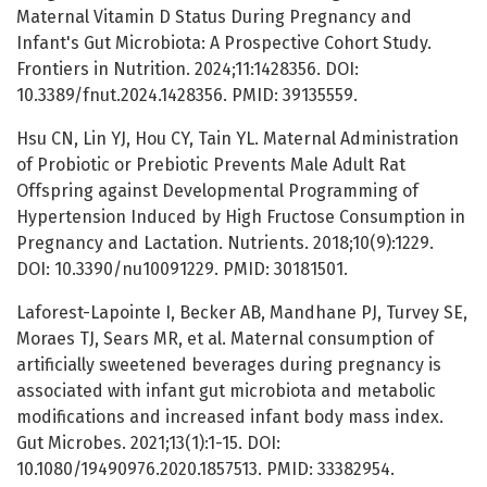
Maternal Vitamin D Status During Pregnancy and
Infant's Gut Microbiota: A Prospective Cohort Study.
Frontiers in Nutrition. 2024;11:1428356. DOI:
10.3389/fnut.2024.1428356. PMID: 39135559.
Hsu CN, Lin YJ, Hou CY, Tain YL. Maternal Administration
of Probiotic or Prebiotic Prevents Male Adult Rat
Offspring against Developmental Programming of
Hypertension Induced by High Fructose Consumption in
Pregnancy and Lactation. Nutrients. 2018;10(9):1229.
DOI: 10.3390/nu10091229. PMID: 30181501.
Laforest-Lapointe I, Becker AB, Mandhane PJ, Turvey SE,
Moraes TJ, Sears MR, et al. Maternal consumption of
artificially sweetened beverages during pregnancy is
associated with infant gut microbiota and metabolic
modifications and increased infant body mass index.
Gut Microbes. 2021;13(1):1-15. DOI:
10.1080/19490976.2020.1857513. PMID: 33382954.