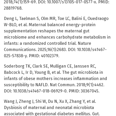
2018;74(1):159-69. DOI: 10.1007/s13105-017-0577-x. PMID:
28819768.
Deng L, Taelman S, Olm MR, Toe LC, Balini E, Ouedraogo
W-BLO, et al. Maternal balanced energy-protein
supplementation reshapes the maternal gut
microbiome and enhances carbohydrate metabolism in
infants: a randomized controlled trial. Nature
Communications. 2025;16(1):2683. DOI: 10.1038/s41467-
025-57838-y. PMID: 40102379.
Soderborg TK, Clark SE, Mulligan CE, Janssen RC,
Babcock L, Ir D, Young B, et al. The gut microbiota in
infants of obese mothers increases inflammation and
susceptibility to NAFLD. Nat Commun. 2018;9(1):4462.
DOI: 10.1038/s41467-018-06929-0. PMID: 30367045.
Wang J, Zheng J, Shi W, Du N, Xu X, Zhang Y, et al.
Dysbiosis of maternal and neonatal microbiota
associated with gestational diabetes mellitus. Gut.