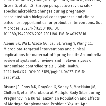
Gross G, et al. ILSI Europe perspective review: site-
specific microbiota changes during pregnancy
associated with biological consequences and clinical
outcomes: opportunities for probiotic interventions. Gut
Microbes. 2025;17(1):2501186. DOI:
10.1080/19490976.2025.2501186. PMID: 40397816.
Alemu BK, Wu L, Azeze GG, Lau SL, Wang Y, Wang CC.
Microbiota-targeted interventions and clinical
implications for maternal-offspring health: An umbrella
review of systematic reviews and meta-analyses of
randomised controlled trials. J Glob Health.
2024;14:04177. DOI: 10.7189/jogh.14.04177. PMID:
39269153.
Bisanz JE, Enos MK, PrayGod G, Seney S, Macklaim JM,
Chilton S, et al. Microbiota at Multiple Body Sites during
Pregnancy in a Rural Tanzanian Population and Effects
of Moringa-Supplemented Probiotic Yogurt. Appl