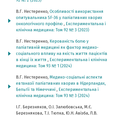
92 № 2 (2023)
В.Г. Нестеренко,
Особливості використання
опитувальника SF-36 у паліативних хворих
онкологічного профілю
,
Експериментальна і
клінічна медицина: Том 92 № 3 (2023)
В.Г. Нестеренко,
Керованість болю у
паліативній медицині як фактор медико-
соціального впливу на якість життя пацієнтів
в кінці їх життя
,
Експериментальна і клінічна
медицина: Том 93 № 1 (2024)
В.Г. Нестеренко,
Медико-соціальні аспекти
евтаназії паліативних хворих в Нідерландах,
Бельгії та Німеччині
,
Експериментальна і
клінічна медицина: Том 93 № 3 (2024)
І.Г. Березняков, О.І. Залюбовська, М.Є.
Березнякова, Т.І. Тюпка, Ю.Н. Авізба, Л.В.