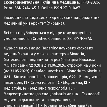
Експериментальна і клінічна медицина
, 1998–2026.
Print ISSN 2414-4517. Online ISSN 2710-1487.
Засновник та видавець: Харківський національний
медичний університет (Україна).
Всі статті публікуються у відкритому доступі на
умовах ліцензії Creative Commons (CC BY-NC-SA).
Журнал влючено до Переліку наукових фахових
видань України у межах кластеру «Біологія,
біотехнології, медицина та реабілітація»
Наказом
МОН України № 928 від 11.06.2026
, строком на 3 роки
(до 31.05.2029). Спеціальності:
Е1
- Біологія та біохімія,
G21
- Біотехнології та біоінженерія,
G22
- Біомедична
інженерія,
I1
- Стоматологія,
I2
- Медицина,
IЗ
-
Педіатрія,
I4
- Медична психологія,
I5
-
Медсестринство (за спеціалізаціями),
I6
- Технології
медичної діагностики та лікування (за
спеціалізаціями),
I7
- Терапія та реабілітація (за