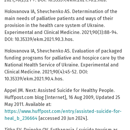
Holovanova IA, Shevchenko AS. Determination of the
main needs of palliative patients and ways of their
provision in the health care system of Ukraine.
Experimental and Clinical Medicine. 2021;90(3):88-94.
DOI: 10.35339/ekm.2021.90.3.hos.
Holovanova IA, Shevchenko AS. Evaluation of packaged
funding programs for palliative and hospice care by the
National Health Service of Ukraine. Experimental and
Clinical Medicine. 2021;90(4):45-52. DOI:
10.35339/ekm.2021.90.4.hos.
Appel JM. Next: Assisted Suicide for Healthy People.
Huffpost.com blog [Internet], 16 Aug 2009, Updated 25
May 2011. Available at:
https://www.huffpost.com/entry/assisted-suicide-for-
heal_b_236664
[accessed 20 Jun 2024].
Titko EV, Deineko OV. Euthanasia / suicide tourism as