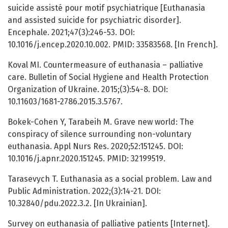
suicide assisté pour motif psychiatrique [Euthanasia
and assisted suicide for psychiatric disorder].
Encephale. 2021;47(3):246-53. DOI:
10.1016/j.encep.2020.10.002. PMID: 33583568. [In French].
Koval MI. Countermeasure of euthanasia – palliative
care. Bulletin of Social Hygiene and Health Protection
Organization of Ukraine. 2015;(3):54-8. DOI:
10.11603/1681-2786.2015.3.5767.
Bokek-Cohen Y, Tarabeih M. Grave new world: The
conspiracy of silence surrounding non-voluntary
euthanasia. Appl Nurs Res. 2020;52:151245. DOI:
10.1016/j.apnr.2020.151245. PMID: 32199519.
Tarasevych T. Euthanasia as a social problem. Law and
Public Administration. 2022;(3):14-21. DOI:
10.32840/pdu.2022.3.2. [In Ukrainian].
Survey on euthanasia of palliative patients [Internet].