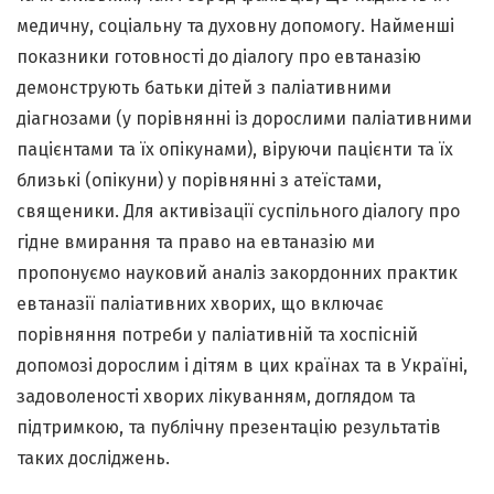
медичну, соціальну та духовну допомогу. Найменші
показники готовності до діалогу про евтаназію
демонструють батьки дітей з паліативними
діагнозами (у порівнянні із дорослими паліативними
пацієнтами та їх опікунами), віруючи пацієнти та їх
близькі (опікуни) у порівнянні з атеїстами,
священики. Для активізації суспільного діалогу про
гідне вмирання та право на евтаназію ми
пропонуємо науковий аналіз закордонних практик
евтаназії паліативних хворих, що включає
порівняння потреби у паліативній та хоспісній
допомозі дорослим і дітям в цих країнах та в Україні,
задоволеності хворих лікуванням, доглядом та
підтримкою, та публічну презентацію результатів
таких досліджень.