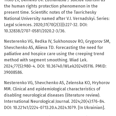
the human rights protection phenomenon in the
present time. Scientific notes of the Tavrichesky
National University named after V.I. Vernadskyi. Series:
Legal sciences. 2020;31(70(2(3))):227-32. DOI:
10.32838/2707-0581/2020.2-3/36.
Nesterenko VG, Redka IV, Sukhonosov RO, Grygorov SM,
Shevchenko AS, Aliieva TD. Forecasting the need for
palliative and hospice care using the creeping trend
method with segment smoothing. Wiad Lek.
2024;77(5):980-4. DOI: 10.36740/WLek202405116. PMID:
39008586.
Nesterenko VG, Shevchenko AS, Zelenska KO, Hryhorov
MM. Clinical and epidemiological characteristics of
disabling neurological diseases (literature review).
International Neurological Journal. 2024;20(4):176-84.
DOI: 10.22141/2224-0713.20.4.2024.1079. [In Ukrainian].