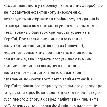
хворих, наявність у переліку паліативних хвороб, що
не піддаються ефективному знеболенню,
потребують альтернативи повільному вмирання із
стражданнями шляхом застосування евтаназії, яка
легалізована у багатьох країнах світу, але не в
Україні. Проведене анонімне анкетування
паліативних хворих, їх близьких (опікунів),
медичних, соціальних працівників, волонтерів,
священиків, яка надають послуги паліативним
хворим, вчених, які досліджують питання
паліативної медицини, з метою визначення
ставлення до можливості легалізації евтаназії в
Україні та бажаного формату суспільного діалогу про
таку легалізацію. Встановлена низька готовність до
суспільного діалогу як серед паліативних пацієнтів
та їх близьких, так і серед фахівців, що надають їм