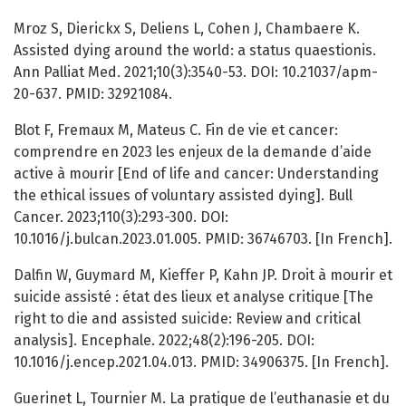
Mroz S, Dierickx S, Deliens L, Cohen J, Chambaere K.
Assisted dying around the world: a status quaestionis.
Ann Palliat Med. 2021;10(3):3540-53. DOI: 10.21037/apm-
20-637. PMID: 32921084.
Blot F, Fremaux M, Mateus C. Fin de vie et cancer:
comprendre en 2023 les enjeux de la demande d’aide
active à mourir [End of life and cancer: Understanding
the ethical issues of voluntary assisted dying]. Bull
Cancer. 2023;110(3):293-300. DOI:
10.1016/j.bulcan.2023.01.005. PMID: 36746703. [In French].
Dalfin W, Guymard M, Kieffer P, Kahn JP. Droit à mourir et
suicide assisté : état des lieux et analyse critique [The
right to die and assisted suicide: Review and critical
analysis]. Encephale. 2022;48(2):196-205. DOI:
10.1016/j.encep.2021.04.013. PMID: 34906375. [In French].
Guerinet L, Tournier M. La pratique de l’euthanasie et du