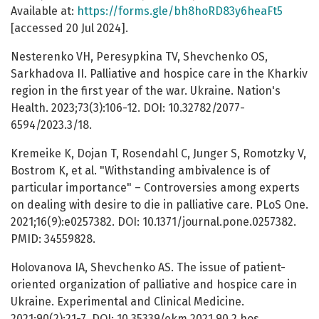
Available at:
https://forms.gle/bh8hoRD83y6heaFt5
[accessed 20 Jul 2024].
Nesterenko VH, Peresypkina TV, Shevchenko OS,
Sarkhadova II. Palliative and hospice care in the Kharkiv
region in the first year of the war. Ukraine. Nation's
Health. 2023;73(3):106-12. DOI: 10.32782/2077-
6594/2023.3/18.
Kremeike K, Dojan T, Rosendahl C, Junger S, Romotzky V,
Bostrom K, et al. "Withstanding ambivalence is of
particular importance" – Controversies among experts
on dealing with desire to die in palliative care. PLoS One.
2021;16(9):e0257382. DOI: 10.1371/journal.pone.0257382.
PMID: 34559828.
Holovanova IA, Shevchenko AS. The issue of patient-
oriented organization of palliative and hospice care in
Ukraine. Experimental and Clinical Medicine.
2021;90(2):21-7. DOI: 10.35339/ekm.2021.90.2.hos.