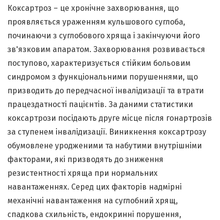
Коксартроз – це хронічне захворювання, що
проявляється ураженням кульшового суглоба,
починаючи з суглобового хряща і закінчуючи його
зв'язковим апаратом. Захворювання розвивається
поступово, характеризується стійким больовим
синдромом з функціональними порушеннями, що
призводить до передчасної інвалідизації та втрати
працездатності пацієнтів. За даними статистики
коксартрози посідають друге місце після гонартрозів
за ступенем інвалідизації. Виникнення коксартрозу
обумовлене уродженими та набутими внутрішніми
факторами, які призводять до зниження
резистентності хряща при нормальних
навантаженнях. Серед цих факторів надмірні
механічні навантаження на суглобний хрящ,
спадкова схильність, ендокринні порушення,