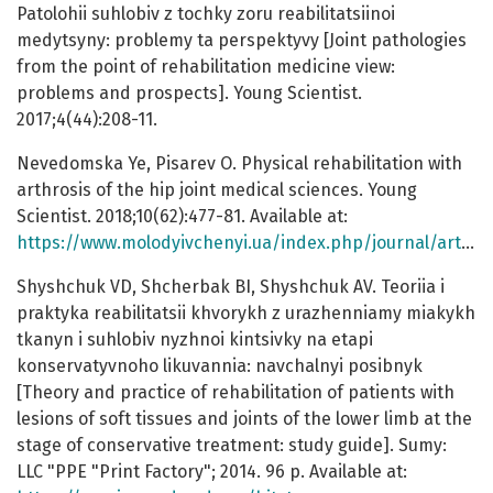
Patolohii suhlobiv z tochky zoru reabilitatsiinoi
medytsyny: problemy ta perspektyvy [Joint pathologies
from the point of rehabilitation medicine view:
problems and prospects]. Young Scientist.
2017;4(44):208-11.
Nevedomska Ye, Pisarev O. Physical rehabilitation with
arthrosis of the hip joint medical sciences. Young
Scientist. 2018;10(62):477-81. Available at:
https://www.molodyivchenyi.ua/index.php/journal/article/view/3812/3765
Shyshchuk VD, Shcherbak BI, Shyshchuk AV. Teoriia i
praktyka reabilitatsii khvorykh z urazhenniamy miakykh
tkanyn i suhlobiv nyzhnoi kintsivky na etapi
konservatyvnoho likuvannia: navchalnyi posibnyk
[Theory and practice of rehabilitation of patients with
lesions of soft tissues and joints of the lower limb at the
stage of conservative treatment: study guide]. Sumy:
LLC "PPE "Print Factory"; 2014. 96 p. Available at: