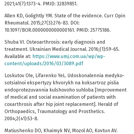
2021;41(7):1373-4. PMID: 32839851.
Allen KD, Golightly YM. State of the evidence. Curr Opin
Rheumatol. 2015;27(3):276-83. DOI:
10.1097/BOR.0000000000000161. PMID: 25775186.
Shuba VI. Osteoarthrosis: early diagnosis and
treatment. Ukrainian Medical Journal. 2016;(1):59-65.
Available at:
https://www.umj.com.ua/wp/wp-
content/uploads/2016/03/3089.pdf
Loskutov OIe, Lifarenko YeL. Udoskonalennia medyko-
sotsialnoi ekspertyzy khvorykh na koksartroz pislia
endoprotezuvannia kulshovoho suhloba [Improvement
of medical and social examination of patients with
coxarthrosis after hip joint replacement]. Herald of
Orthopaedics, Traumatology and Prosthetics.
2004;2(41):53-8.
Matiushenko DO, Khaimyk NV, Mozol AO, Kovtun AV.