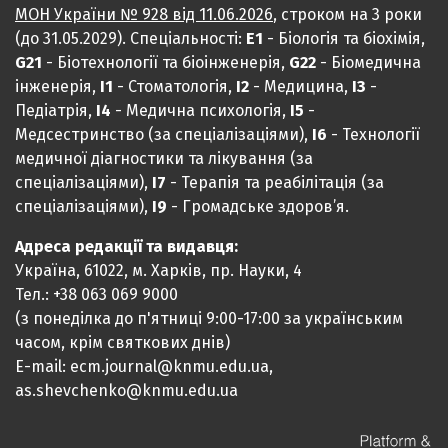
МОН України № 928 від 11.06.2026
, строком на 3 роки
(до 31.05.2029). Спеціальності:
Е1
- Біологія та біохімія,
G21
- Біотехнології та біоінженерія,
G22
- Біомедична
інженерія,
I1
- Стоматологія,
I2
- Медицина,
IЗ
-
Педіатрія,
I4
- Медична психологія,
I5
-
Медсестринство (за спеціалізаціями),
I6
- Технології
медичної діагностики та лікування (за
спеціалізаціями),
I7
- Терапія та реабілітація (за
спеціалізаціями),
I9
- Громадське здоров’я.
Адреса редакції та видавця:
Україна, 61022, м. Харків, пр. Науки, 4
Тел.: +38 063 069 9000
(з понеділка до п'ятниці 9:00-17:00 за українським
часом, крім святкових днів)
E-mail: ecm.journal@knmu.edu.ua,
as.shevchenko@knmu.edu.ua