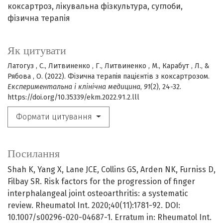
коксартроз
лікувальна фізкультура
суглоби
фізична терапія
Як цитувати
Латогуз , С., Литвиненко , Г., Литвиненко , М., Карабут , Л., &
Рябова , О. (2022). Фізична терапія пацієнтів з коксартрозом.
Експериментальна і клінічна медицина
,
91
(2), 24-32.
https://doi.org/10.35339/ekm.2022.91.2.lll
Формати цитування
Посилання
Shah K, Yang X, Lane JCE, Collins GS, Arden NK, Furniss D,
Filbay SR. Risk factors for the progression of finger
interphalangeal joint osteoarthritis: a systematic
review. Rheumatol Int. 2020;40(11):1781-92. DOI:
10.1007/s00296-020-04687-1. Erratum in: Rheumatol Int.