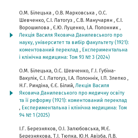
О.М. Білецька , О.В. Марковська , О.С.
Шевченко, С.І. Латогуз , С.В. Манучарян , Є.І.
Ворошилова , Є.Ю. Луценко, І.А. Полонник ,
Лекція Василя Яковича Данилевського про
науку, університет та вибір факультету (1921):
коментований переклад
,
Експериментальна
і клінічна медицина: Том 93 № 3 (2024)
О.М. Білецька, О.С. Шевченко, Г.І. Губіна-
Вакулік, С.І. Латогуз, І.А. Полоннік, І.П. Злепко ,
Н.Г. Риндіна, Є.Є. Білий,
Лекція Василя
Яковича Данилевського про медичну освіту
та її реформу (1921): коментований переклад
,
Експериментальна і клінічна медицина: Том
94 № 1 (2025)
І.Г. Березняков, О.І. Залюбовська, М.Є.
Березнякова, Т.І. Тюпка, Ю.Н. Авізба, Л.В.