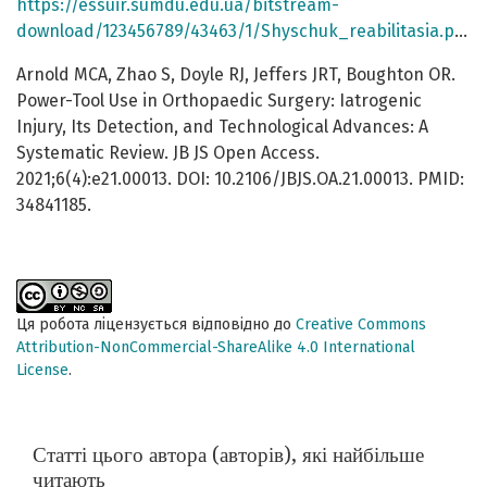
https://essuir.sumdu.edu.ua/bitstream-
download/123456789/43463/1/Shyschuk_reabilitasia.pdf
Arnold MCA, Zhao S, Doyle RJ, Jeffers JRT, Boughton OR.
Power-Tool Use in Orthopaedic Surgery: Iatrogenic
Injury, Its Detection, and Technological Advances: A
Systematic Review. JB JS Open Access.
2021;6(4):e21.00013. DOI: 10.2106/JBJS.OA.21.00013. PMID:
34841185.
Ця робота ліцензується відповідно до
Creative Commons
Attribution-NonCommercial-ShareAlike 4.0 International
License
.
Статті цього автора (авторів), які найбільше
читають