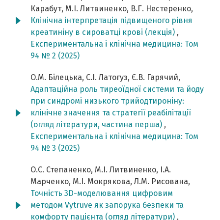
Карабут, М.І. Литвиненко, В.Г. Нестеренко,
Клінічна інтерпретація підвищеного рівня
креатиніну в сироватці крові (лекція)
,
Експериментальна і клінічна медицина: Том
94 № 2 (2025)
О.М. Білецька, С.І. Латогуз, Є.В. Гарячий,
Адаптаційна роль тиреоїдної системи та йоду
при синдромі низького трийодтироніну:
клінічне значення та стратегії реабілітації
(огляд літератури, частина перша)
,
Експериментальна і клінічна медицина: Том
94 № 3 (2025)
О.С. Степаненко, М.І. Литвиненко, І.А.
Марченко, М.І. Мокрякова, Л.М. Рисована,
Точність 3D-моделювання цифровим
методом Vytruve як запорука безпеки та
комфорту пацієнта (огляд літератури)
,