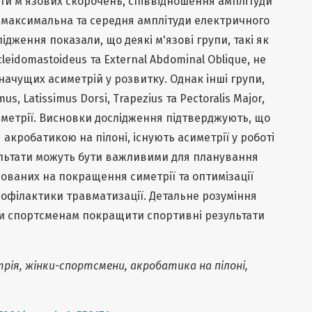
ти м'язових скорочень, співвідношення амплітуди
, максимальна та середня амплітуди електричного
лідження показали, що деякі м'язові групи, такі як
ocleidomastoideus та External Abdominal Oblique, не
ачущих асиметрій у розвитку. Однак інші групи,
us, Latissimus Dorsi, Trapezius та Pectoralis Major,
метрії. Висновки дослідження підтверджують, що
 акробатикою на пілоні, існують асиметрії у роботі
зультати можуть бути важливими для планування
ованих на покращення симетрії та оптимізації
рофілактики травматизації. Детальне розуміння
и спортсменам покращити спортивні результати
рія, жінки-спортсмени, акробатика на пілоні,