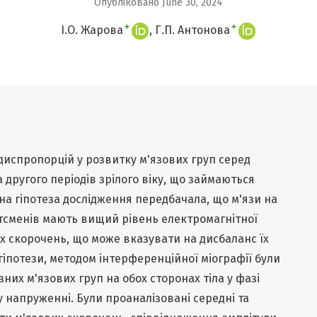
Опубліковано June 30, 2024
+
+
І.О. Жарова
Г.П. Антонова
диспропорцій у розвитку м'язових груп серед
 другого періодів зрілого віку, що займаються
на гіпотеза дослідження передбачала, що м'язи на
ртсменів мають вищий рівень електромагнітної
их скорочень, що може вказувати на дисбаланс їх
гіпотези, методом інтерференційної міографії були
них м'язових груп на обох сторонах тіла у фазі
напруженні. Були проаналізовані середні та