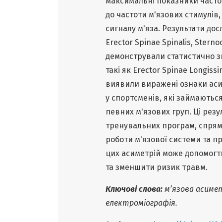
максимальні показники часто
до частоти м'язових стимулів
сигналу м'яза. Результати дос
Erector Spinae Spinalis, Stern
демонстрували статистично зн
такі як Erector Spinae Longissim
виявили виражені ознаки аси
у спортсменів, які займаються
певних м'язових груп. Ці ре
тренувальних програм, спрям
роботи м'язової системи та п
цих асиметрій може допомогт
та зменшити ризик травм.
Ключові слова:
м’язова асимет
електроміографія.