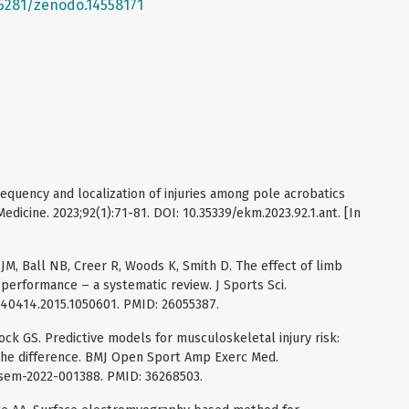
.5281/zenodo.14558171
equency and localization of injuries among pole acrobatics
edicine. 2023;92(1):71-81. DOI: 10.35339/ekm.2023.92.1.ant. [In
JM, Ball NB, Creer R, Woods K, Smith D. The effect of limb
performance – a systematic review. J Sports Sci.
640414.2015.1050601. PMID: 26055387.
ock GS. Predictive models for musculoskeletal injury risk:
 the difference. BMJ Open Sport Amp Exerc Med.
jsem-2022-001388. PMID: 36268503.