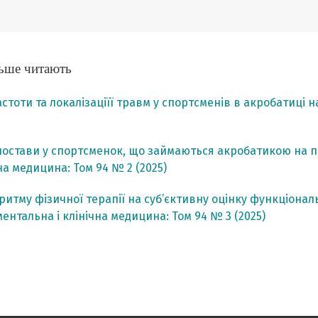
ільше читають
стоти та локалізаціїї травм у спортсменів в акробатиці н
постави у спортсменок, що займаються акробатикою на пі
а медицина: Том 94 № 2 (2025)
ритму фізичної терапії на суб’єктивну оцінку функціона
ентальна і клінічна медицина: Том 94 № 3 (2025)