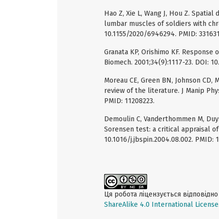
Hao Z, Xie L, Wang J, Hou Z. Spatia
lumbar muscles of soldiers with chr
10.1155/2020/6946294. PMID: 331631
Granata KP, Orishimo KF. Response of
Biomech. 2001;34(9):1117-23. DOI: 1
Moreau CE, Green BN, Johnson CD, M
review of the literature. J Manip Phy
PMID: 11208223.
Demoulin C, Vanderthommen M, Duyse
Sorensen test: a critical appraisal o
10.1016/j.jbspin.2004.08.002. PMID: 
Ця робота ліцензується відповідн
ShareAlike 4.0 International License