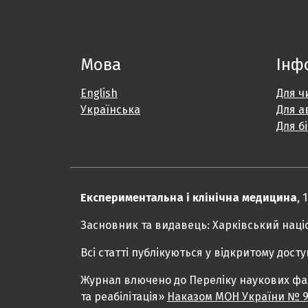
Мова
Інф
English
Для ч
Українська
Для а
Для б
Експериментальна і клінічна медицина
, 
Засновник та видавець: Харківський наці
Всі статті публікуються у відкритому досту
Журнал влючено до Переліку наукових фахо
та реабілітація»
Наказом МОН України № 928