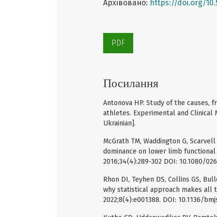
Архівовано:
https://doi.org/10
PDF
Посилання
Antonova HP. Study of the causes, fr
athletes. Experimental and Clinical M
Ukrainian].
McGrath TM, Waddington G, Scarvell 
dominance on lower limb functional 
2016;34(4):289-302 DOI: 10.1080/02
Rhon DI, Teyhen DS, Collins GS, Bull
why statistical approach makes all
2022;8(4):e001388. DOI: 10.1136/bm