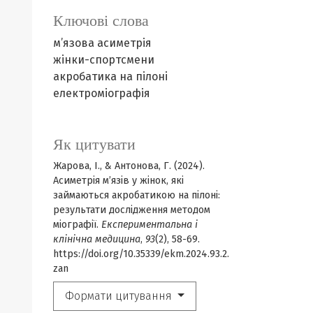
Ключові слова
м’язова асиметрія
жінки-спортсмени
акробатика на пілоні
електроміографія
Як цитувати
Жарова, І., & Антонова, Г. (2024).
Асиметрія м’язів у жінок, які
займаються акробатикою на пілоні:
результати дослідження методом
міографії.
Експериментальна і
клінічна медицина
,
93
(2), 58-69.
https://doi.org/10.35339/ekm.2024.93.2.
zan
Формати цитування