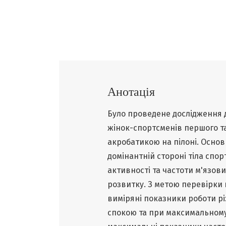
Анотація
Було проведене дослідження 
жінок-спортсменів першого та
акробатикою на пілоні. Основ
домінантній стороні тіла спо
активності та частоти м'язов
розвитку. З метою перевірки 
виміряні показники роботи різ
спокою та при максимальному 