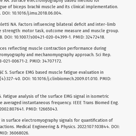
e AA. Surface electromyography based method for
ue of biceps brachii muscle and its clinical implementation.
 DOI: 10.1016/j.imu.2018.06.004.
letti NA. Factors influencing bilateral deficit and inter-limb
e strength: motor task, outcome measure and muscle group.
1-8. DOI: 10.1007/s00421-020-04399-1. PMID: 32472418.
ices reflecting muscle contraction performance during
tromyography and mechanomyography approach. Sci Rep.
98-021-00671-2. PMID: 34707172.
jić S. Surface EMG based muscle fatigue evaluation in
(4):327-40. DOI: 10.1016/j.clinbiomech.2009.01.010. PMID:
. Fatigue analysis of the surface EMG signal in isometric
he averaged instantaneous frequency. IEEE Trans Biomed Eng.
.2002.807641. PMID: 12665043.
in surface electromyography signals for quantification of
actions. Medical Engineering & Physics. 2022:107:103844. DOI:
MID: 36068026.