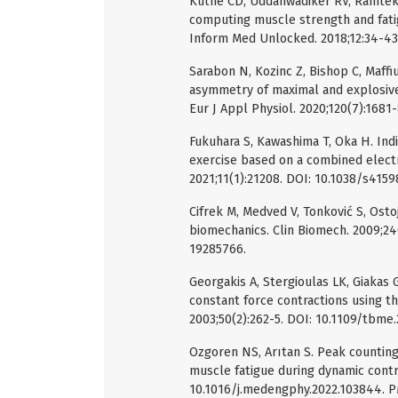
Kuthe CD, Uddanwadiker RV, Ramtek
computing muscle strength and fatig
Inform Med Unlocked. 2018;12:34-43.
Sarabon N, Kozinc Z, Bishop C, Maffiu
asymmetry of maximal and explosiv
Eur J Appl Physiol. 2020;120(7):168
Fukuhara S, Kawashima T, Oka H. Ind
exercise based on a combined elec
2021;11(1):21208. DOI: 10.1038/s415
Cifrek M, Medved V, Tonković S, Osto
biomechanics. Clin Biomech. 2009;24
19285766.
Georgakis A, Stergioulas LK, Giakas G
constant force contractions using t
2003;50(2):262-5. DOI: 10.1109/tbme
Ozgoren NS, Arıtan S. Peak counting 
muscle fatigue during dynamic contr
10.1016/j.medengphy.2022.103844. P