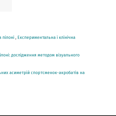
а пілоні
,
Експериментальна і клінічна
лоні: дослідження методом візуального
льних асиметрій спортсменок-акробатів на