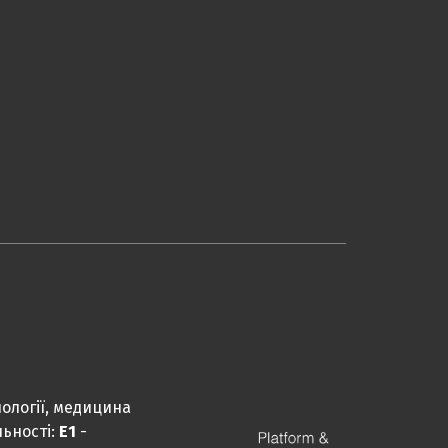
ології, медицина
льності:
Е1
-