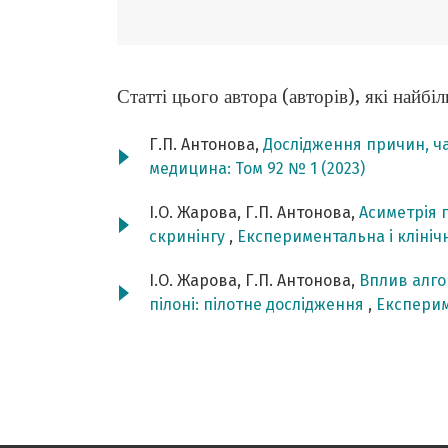
Статті цього автора (авторів), які найб
Г.П. Антонова,
Дослідження причин, ча
медицина: Том 92 № 1 (2023)
І.О. Жарова, Г.П. Антонова,
Асиметрія 
скринінгу
,
Експериментальна і клінічн
І.О. Жарова, Г.П. Антонова,
Вплив алго
пілоні: пілотне дослідження
,
Експерим