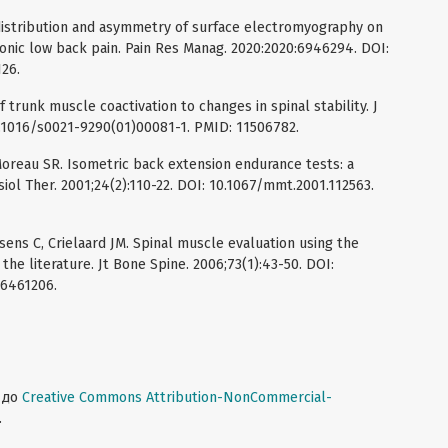
l distribution and asymmetry of surface electromyography on
onic low back pain. Pain Res Manag. 2020:2020:6946294. DOI:
26.
 trunk muscle coactivation to changes in spinal stability. J
0.1016/s0021-9290(01)00081-1. PMID: 11506782.
oreau SR. Isometric back extension endurance tests: a
siol Ther. 2001;24(2):110-22. DOI: 10.1067/mmt.2001.112563.
ns C, Crielaard JM. Spinal muscle evaluation using the
f the literature. Jt Bone Spine. 2006;73(1):43-50. DOI:
16461206.
о до
Creative Commons Attribution-NonCommercial-
.