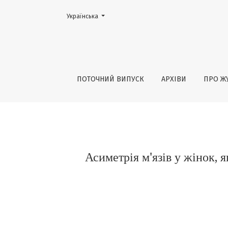
Змінити мову. Поточною мовою є:
Українська
Асиметрія м&#039;язів у жінок, які займа
ПОТОЧНИЙ ВИПУСК
АРХІВИ
ПРО Ж
Асиметрія м'язів у жінок, 