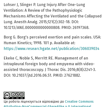
Lohser J, Slinger P. Lung Injury After One-Lung
Ventilation: A Review of the Pathophysiologic
Mechanisms Affecting the Ventilated and the Collapsed
Lung. Anesth Analg. 2015;121(2):302-18. DOI:
10.1213/ANE.0000000000000808. PMID: 26197368.
Borg G. Borg's perceived exertion and pain scales. USA:
Human Kinetics; 1998. 101 р. Available at:
https://www.researchgate.net/publication/306039034
Ekeke C, Noble S, Merritt RE. Management of an
intrapleural foreign body and empyema with video-
assisted thoracoscopy. J Thorac Dis. 2016;8(8):2241-3.
DOI: 10.21037/jtd.2016.06.51. PMID: 27621882.
Ця робота ліцензується відповідно до
Creative Commons
Attribution-NonCommercial-ShareAlike 4.0 International