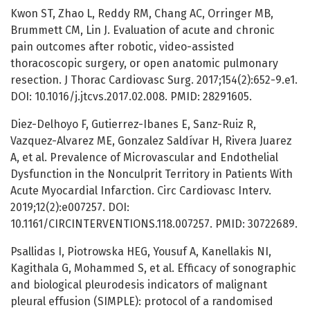
Kwon ST, Zhao L, Reddy RM, Chang AC, Orringer MB,
Brummett CM, Lin J. Evaluation of acute and chronic
pain outcomes after robotic, video-assisted
thoracoscopic surgery, or open anatomic pulmonary
resection. J Thorac Cardiovasc Surg. 2017;154(2):652-9.e1.
DOI: 10.1016/j.jtcvs.2017.02.008. PMID: 28291605.
Diez-Delhoyo F, Gutierrez-Ibanes E, Sanz-Ruiz R,
Vazquez-Alvarez ME, Gonzalez Saldívar H, Rivera Juarez
A, et al. Prevalence of Microvascular and Endothelial
Dysfunction in the Nonculprit Territory in Patients With
Acute Myocardial Infarction. Circ Cardiovasc Interv.
2019;12(2):e007257. DOI:
10.1161/CIRCINTERVENTIONS.118.007257. PMID: 30722689.
Psallidas I, Piotrowska HEG, Yousuf A, Kanellakis NI,
Kagithala G, Mohammed S, et al. Efficacy of sonographic
and biological pleurodesis indicators of malignant
pleural effusion (SIMPLE): protocol of a randomised