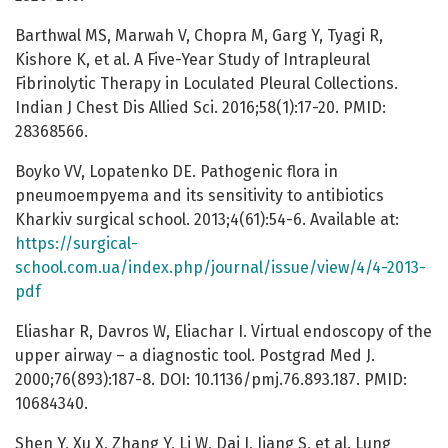
Barthwal MS, Marwah V, Chopra M, Garg Y, Tyagi R,
Kishore K, et al. A Five-Year Study of Intrapleural
Fibrinolytic Therapy in Loculated Pleural Collections.
Indian J Chest Dis Allied Sci. 2016;58(1):17-20. PMID:
28368566.
Boyko VV, Lopatenko DE. Pathogenic flora in
pneumoempyema and its sensitivity to antibiotics
Kharkiv surgical school. 2013;4(61):54-6. Available at:
https://surgical-
school.com.ua/index.php/journal/issue/view/4/4-2013-
pdf
Eliashar R, Davros W, Eliachar I. Virtual endoscopy of the
upper airway – a diagnostic tool. Postgrad Med J.
2000;76(893):187-8. DOI: 10.1136/pmj.76.893.187. PMID:
10684340.
Shen Y, Xu X, Zhang Y, Li W, Dai J, Jiang S, et al. Lung