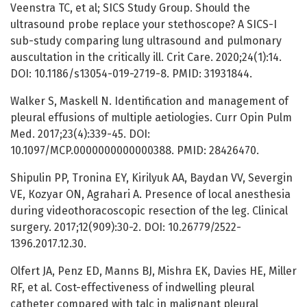
Veenstra TC, et al; SICS Study Group. Should the
ultrasound probe replace your stethoscope? A SICS-I
sub-study comparing lung ultrasound and pulmonary
auscultation in the critically ill. Crit Care. 2020;24(1):14.
DOI: 10.1186/s13054-019-2719-8. PMID: 31931844.
Walker S, Maskell N. Identification and management of
pleural effusions of multiple aetiologies. Curr Opin Pulm
Med. 2017;23(4):339-45. DOI:
10.1097/MCP.0000000000000388. PMID: 28426470.
Shipulin PP, Tronina EY, Kirilyuk AA, Baydan VV, Severgin
VЕ, Коzyar ОN, Аgrahari А. Presence of local anesthesia
during videothoracoscopic resection of the leg. Clinical
surgery. 2017;12(909):30-2. DOI: 10.26779/2522-
1396.2017.12.30.
Olfert JA, Penz ED, Manns BJ, Mishra EK, Davies HE, Miller
RF, et al. Cost-effectiveness of indwelling pleural
catheter compared with talc in malignant pleural