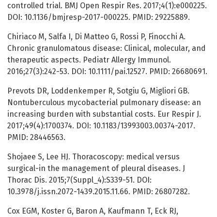
controlled trial. BMJ Open Respir Res. 2017;4(1):e000225.
DOI: 10.1136/bmjresp-2017-000225. PMID: 29225889.
Chiriaco M, Salfa I, Di Matteo G, Rossi P, Finocchi A.
Chronic granulomatous disease: Clinical, molecular, and
therapeutic aspects. Pediatr Allergy Immunol.
2016;27(3):242-53. DOI: 10.1111/pai.12527. PMID: 26680691.
Prevots DR, Loddenkemper R, Sotgiu G, Migliori GB.
Nontuberculous mycobacterial pulmonary disease: an
increasing burden with substantial costs. Eur Respir J.
2017;49(4):1700374. DOI: 10.1183/13993003.00374-2017.
PMID: 28446563.
Shojaee S, Lee HJ. Thoracoscopy: medical versus
surgical-in the management of pleural diseases. J
Thorac Dis. 2015;7(Suppl_4):S339-51. DOI:
10.3978/j.issn.2072-1439.2015.11.66. PMID: 26807282.
Cox EGM, Koster G, Baron A, Kaufmann T, Eck RJ,