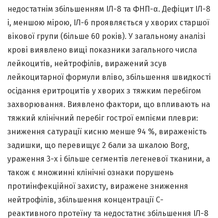
недостатнім збільшенням ІЛ-8 та ФНП-α. Дефіцит ІЛ-8
і, меншою мірою, ІЛ-6 проявляється у хворих старшої
вікової групи (більше 60 років). У загальному аналізі
крові виявлено вищі показники загального числа
лейкоцитів, нейтрофілів, виражений зсув
лейкоцитарної формули вліво, збільшення швидкості
осідання еритроцитів у хворих з тяжким перебігом
захворювання. Виявлено фактори, що впливають на
тяжкий клінічний перебіг гострої емпієми плеври:
зниження сатурації кисню менше 94 %, вираженість
задишки, що перевищує 2 бали за шкалою Borg,
ураження 3-х і більше сегментів легеневої тканини, а
також є множинні клінічні ознаки порушень
протиінфекційної захисту, виражене зниження
нейтрофілів, збільшення концентрації С-
реактивного протеїну та недостатнє збільшення ІЛ-8