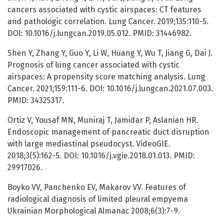
cancers associated with cystic airspaces: CT features
and pathologic correlation. Lung Cancer. 2019;135:110-5.
DOI: 10.1016/j.lungcan.2019.05.012. PMID: 31446982.
Shen Y, Zhang Y, Guo Y, Li W, Huang Y, Wu T, Jiang G, Dai J.
Prognosis of lung cancer associated with cystic
airspaces: A propensity score matching analysis. Lung
Cancer. 2021;159:111-6. DOI: 10.1016/j.lungcan.2021.07.003.
PMID: 34325317.
Ortiz V, Yousaf MN, Muniraj T, Jamidar P, Aslanian HR.
Endoscopic management of pancreatic duct disruption
with large mediastinal pseudocyst. VideoGIE.
2018;3(5):162-5. DOI: 10.1016/j.vgie.2018.01.013. PMID:
29917026.
Boyko VV, Panchenko EV, Makarov VV. Features of
radiological diagnosis of limited pleural empyema
Ukrainian Morphological Almanac 2008;6(3):7-9.