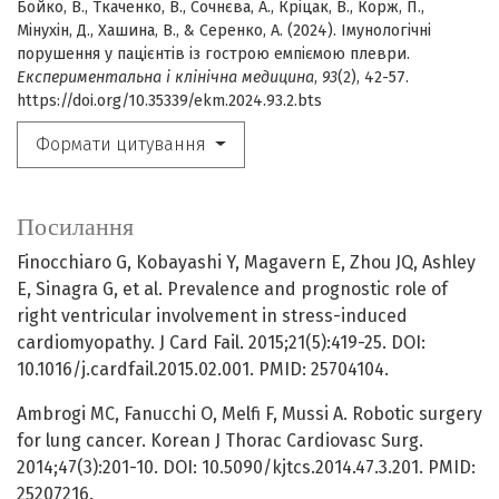
Бойко, В., Ткаченко, В., Сочнєва, А., Кріцак, В., Корж, П.,
Мінухін, Д., Хашина, В., & Серенко, А. (2024). Імунологічні
порушення у пацієнтів із гострою емпіємою плеври.
Експериментальна і клінічна медицина
,
93
(2), 42-57.
https://doi.org/10.35339/ekm.2024.93.2.bts
Формати цитування
Посилання
Finocchiaro G, Kobayashi Y, Magavern E, Zhou JQ, Ashley
E, Sinagra G, et al. Prevalence and prognostic role of
right ventricular involvement in stress-induced
cardiomyopathy. J Card Fail. 2015;21(5):419-25. DOI:
10.1016/j.cardfail.2015.02.001. PMID: 25704104.
Ambrogi MC, Fanucchi O, Melfi F, Mussi A. Robotic surgery
for lung cancer. Korean J Thorac Cardiovasc Surg.
2014;47(3):201-10. DOI: 10.5090/kjtcs.2014.47.3.201. PMID:
25207216.