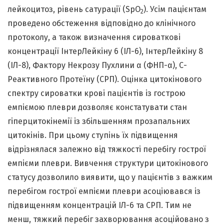
лейкоцитоз, рівень сатурації (SpO
). Усім пацієнтам
2
проведено обстеження відповідно до клінічного
протоколу, а також визначення сироваткові
концентрації ІнтерЛейкіну 6 (ІЛ-6), ІнтерЛейкіну 8
(ІЛ-8), Фактору Некрозу Пухлини α (ФНП-α), С-
Реактивного Протеїну (СРП). Оцінка цитокінового
спектру сироватки крові пацієнтів із гострою
емпіємою плеври дозволяє констатувати стан
гіперцитокінемії із збільшенням прозапальних
цитокінів. При цьому ступінь їх підвищення
відрізнялася залежно від тяжкості перебігу гострої
емпієми плеври. Вивчення структури цитокінового
статусу дозволило виявити, що у пацієнтів з важким
перебігом гострої емпієми плеври асоціювався із
підвищенням концентрацій ІЛ-6 та СРП. Тим не
менш, тяжкий перебіг захворювання асоційовано з