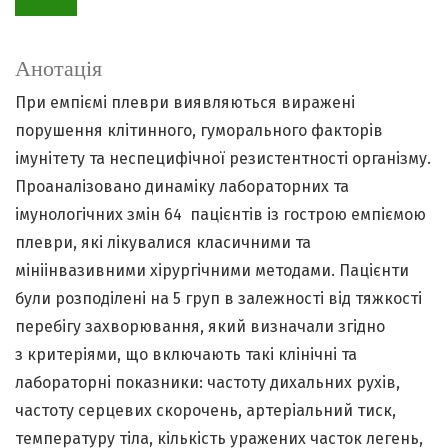
Анотація
При емпіємі плеври виявляються виражені
порушення клітинного, гуморального факторів
імунітету та неспецифічної резистентності організму.
Проаналізовано динаміку лабораторних та
імунологічних змін 64 пацієнтів із гострою емпіємою
плеври, які лікувалися класичними та
мініінвазивними хірургічними методами. Пацієнти
були розподілені на 5 груп в залежності від тяжкості
перебігу захворювання, який визначали згідно
з критеріями, що включають такі клінічні та
лабораторні показники: частоту дихальних рухів,
частоту серцевих скорочень, артеріальний тиск,
температуру тіла, кількість уражених часток легень,