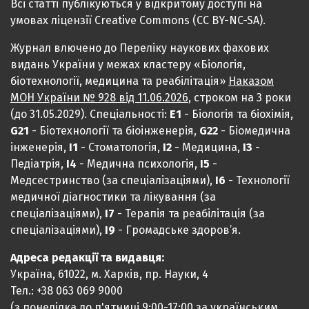
Всі статті публікуються у відкритому доступі на
умовах ліцензії Creative Commons (CC BY-NC-SA).
Журнал влючено до Переліку наукових фахових
видань України у межах кластеру «Біологія,
біотехнології, медицина та реабілітація»
Наказом
МОН України № 928 від 11.06.2026
, строком на 3 роки
(до 31.05.2029). Спеціальності:
Е1
- Біологія та біохімія,
G21
- Біотехнології та біоінженерія,
G22
- Біомедична
інженерія,
I1
- Стоматологія,
I2
- Медицина,
IЗ
-
Педіатрія,
I4
- Медична психологія,
I5
-
Медсестринство (за спеціалізаціями),
I6
- Технології
медичної діагностики та лікування (за
спеціалізаціями),
I7
- Терапія та реабілітація (за
спеціалізаціями),
I9
- Громадське здоров’я.
Адреса редакції та видавця:
Україна, 61022, м. Харків, пр. Науки, 4
Тел.: +38 063 069 9000
(з понеділка до п'ятниці 9:00-17:00 за українським