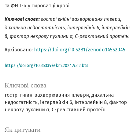
та ФНП-α у сироватці крові.
Ключові слова:
гострі гнійні захворюваня плеври,
дихальна недостатність, інтерлейкін 6, інтерлейкін
8, фактор некрозу пухлини α, С-реактивний протеїн.
Архівовано:
https://doi.org/10.5281/zenodo.14552045
https://doi.org/10.35339/ekm.2024.93.2.bts
Ключові слова
гострі гнійні захворювання плеври
дихальна
недостатність
інтерлейкін 6
інтерлейкін 8
фактор
некрозу пухлини α
С-реактивний протеїн
Як цитувати