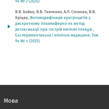
94 № 2 (2025)
В.В. Бойко, В.В. Ткаченко, А.Л. Сочнєва, В.В.
Кріцак,
Фотомодифікація еритроцитів у
дискретному плазмаферезі як метод
детоксикації при гострій емпіємі плеври
,
Експериментальна і клінічна медицина: Том
94 № 4 (2025)
Мова