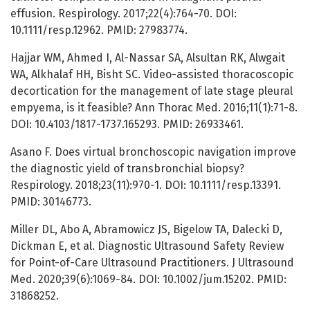
effusion. Respirology. 2017;22(4):764-70. DOI:
10.1111/resp.12962. PMID: 27983774.
Hajjar WM, Ahmed I, Al-Nassar SA, Alsultan RK, Alwgait
WA, Alkhalaf HH, Bisht SC. Video-assisted thoracoscopic
decortication for the management of late stage pleural
empyema, is it feasible? Ann Thorac Med. 2016;11(1):71-8.
DOI: 10.4103/1817-1737.165293. PMID: 26933461.
Asano F. Does virtual bronchoscopic navigation improve
the diagnostic yield of transbronchial biopsy?
Respirology. 2018;23(11):970-1. DOI: 10.1111/resp.13391.
PMID: 30146773.
Miller DL, Abo A, Abramowicz JS, Bigelow TA, Dalecki D,
Dickman E, et al. Diagnostic Ultrasound Safety Review
for Point-of-Care Ultrasound Practitioners. J Ultrasound
Med. 2020;39(6):1069-84. DOI: 10.1002/jum.15202. PMID:
31868252.