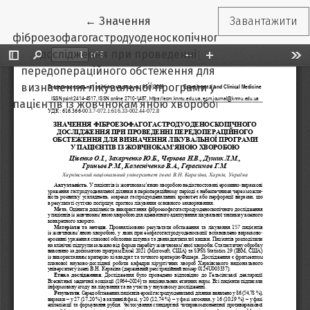
Повернутися до подробиць статті
←
Значення
Завантажити
фіброезофагогастродуоденоскопічного
дослідження при проведенні
передопераційного обстеження для
визначення лікувальної програми у
пацієнтів із жовчнокам’яною хворобою