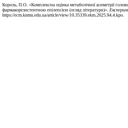
Король, П.О. «Комплексна оцінка метаболічної асиметрії голов
фармакорезистентною епілепсією (огляд літератури)».
Експерим
https://ecm.knmu.edu.ua/article/view/10.35339.ekm.2025.94.4.kpo.