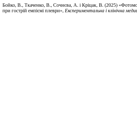
Бойко, В., Ткаченко, В., Сочнєва, А. і Кріцак, В. (2025) «Фото
при гострій емпіємі плеври»,
Експериментальна і клінічна меди