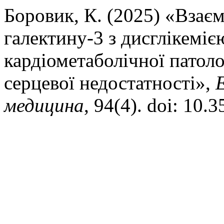
Боровик, К. (2025) «Взає
галектину-3 з дисглікеміє
кардіометаболічної патоло
серцевої недостатності»,
медицина
, 94(4). doi: 10