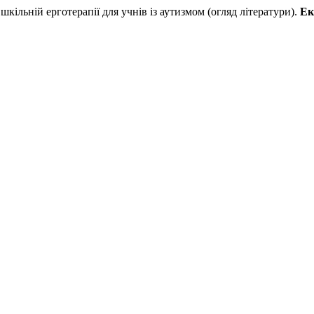
льній ерготерапії для учнів із аутизмом (огляд літератури).
Ек