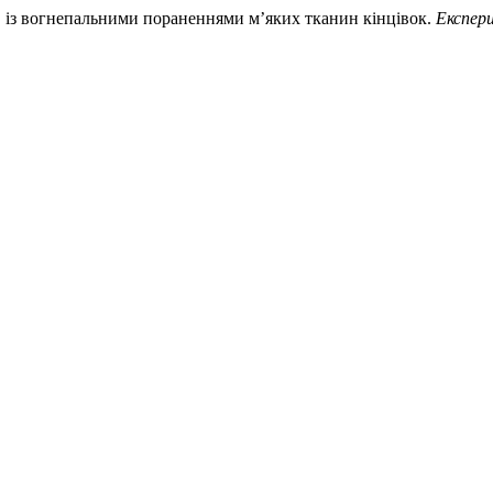
тів із вогнепальними пораненнями м’яких тканин кінцівок.
Експери