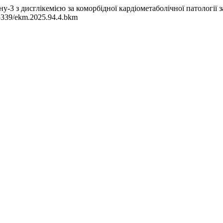
у-3 з дисглікемією за коморбідної кардіометаболічної патології 
.35339/ekm.2025.94.4.bkm