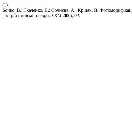
(1)
Бойко, В.; Ткаченко, В.; Сочнєва, А.; Кріцак, В. Фотомодифіка
гострій емпіємі плеври.
ЕКМ
2025
,
94
.