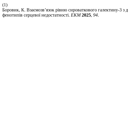
(1)
Боровик, К. Взаємозв’язок рівню сироваткового галектину-3 з д
фенотипів серцевої недостатності.
ЕКМ
2025
,
94
.