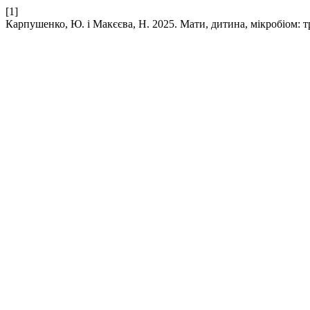
[1]
Карпушенко, Ю. і Макєєва, Н. 2025. Мати, дитина, мікробіом: 