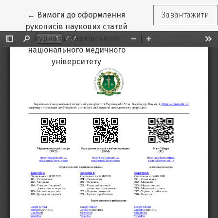
Повернутися до подробиць статті
←
Вимоги до оформлення
Завантажити
рукописів наукових статей
журналів Харківського
національного медичного
університету