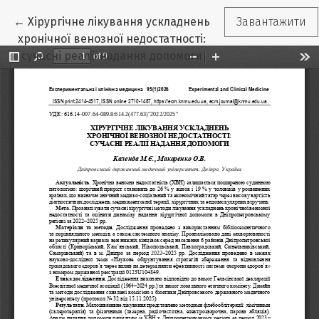
Повернутися до подробиць статті
←
Хірургічне лікування ускладнень
Завантажити
хронічної венозної недостатності:
сучасні реалії надання допомоги