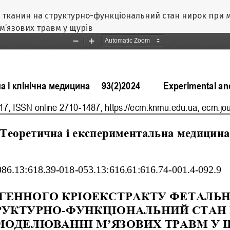
х тканин на структурно-функціональний стан нирок при
м’язових травм у щурів