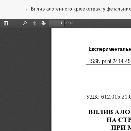
Повернутися до подробиць статті
←
Вплив алогенного кріоекстракту фетальни