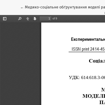
Повернутися до подробиць статті
←
Медико-соціальне обґрунтування моделі ран