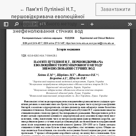
Повернутися до подробиць статті
←
Пам'яті Путіліної Н.Т.,
Завантажити
першовідкривача еволюційної
теорії мікробного методу
знефенолювання стічних вод